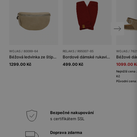
WOJAS / 80099-64
RELAKS / R95007-85
WOJAS / 762
Béžová ledvinka ze štípenky
Bordové dámské rukavice bez prstů RELAKS
1299.00 Kč
499.00 Kč
1099.00 K
Nejnižší cena 
Kč
Původní cena:
Bezpečné nakupování
s certifikátem SSL
Doprava zdarma