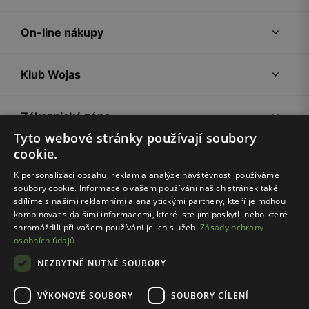
On-line nákupy
Klub Wojas
Zákaznická zóna
Tyto webové stránky používají soubory
cookie.
Společnost Wojas
K personalizaci obsahu, reklam a analýze návštěvnosti používáme
soubory cookie. Informace o vašem používání našich stránek také
Rady
sdílíme s našimi reklamními a analytickými partnery, kteří je mohou
kombinovat s dalšími informacemi, které jste jim poskytli nebo které
shromáždili při vašem používání jejich služeb.
Zásady ochrany
osobních údajů
NEZBYTNĚ NUTNÉ SOUBORY
VÝKONOVÉ SOUBORY
SOUBORY CÍLENÍ