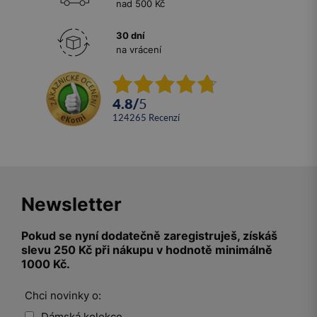
nad 500 Kč
30 dní
na vrácení
4.8
/
5
124265
recenzí
Newsletter
Pokud se nyní dodatečně zaregistruješ, získáš
slevu 250 Kč při nákupu v hodnotě minimálně
1000 Kč.
Chci novinky o:
Dámská kolekce