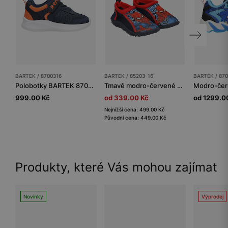
BARTEK / 8700316
BARTEK / 85203-16
BARTEK / 87
Polobotky BARTEK 87003-16, pro chlapce, tmavě modro-oranžové
Tmavě modro-červené bazénové boty Spider-Man BARTEK 85203-16
999.00 Kč
od 339.00 Kč
od 1299.0
Nejnižší cena: 499.00 Kč
Původní cena: 449.00 Kč
Produkty, které Vás mohou zajímat
Novinky
Výprodej