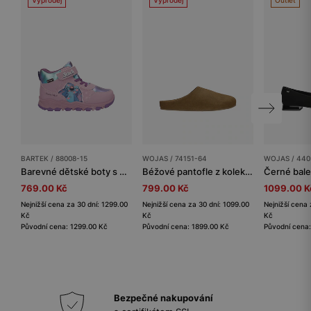
BARTEK / 88008-15
WOJAS / 74151-64
WOJAS / 440
Barevné dětské boty s postavičkou Disney Stitch BARTEK 88008-15
Béžové pantofle z kolekce Comfort z velurové štípané kůže
769.00 Kč
799.00 Kč
1099.00 K
Nejnižší cena za 30 dní: 1299.00
Nejnižší cena za 30 dní: 1099.00
Nejnižší cena 
Kč
Kč
Kč
Původní cena: 1299.00 Kč
Původní cena: 1899.00 Kč
Původní cena
Bezpečné nakupování