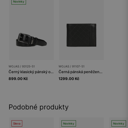
Novinky
WOJAS / 93125-51
WOJAS / 91107-51
Černý klasický pánský opasek z pravé kůže
Černá pánská peněženka z prošívané lícní kůže s RFID ochranou
899.00 Kč
1299.00 Kč
Podobné produkty
Sleva
Novinky
Novinky