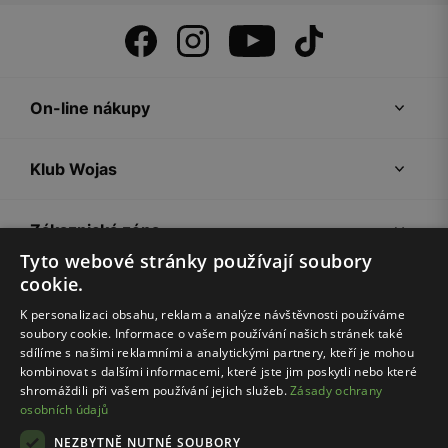
On-line nákupy
Klub Wojas
Zákaznická zóna
Tyto webové stránky používají soubory
cookie.
Společnost Wojas
K personalizaci obsahu, reklam a analýze návštěvnosti používáme
soubory cookie. Informace o vašem používání našich stránek také
Rady
sdílíme s našimi reklamními a analytickými partnery, kteří je mohou
kombinovat s dalšími informacemi, které jste jim poskytli nebo které
shromáždili při vašem používání jejich služeb.
Zásady ochrany
osobních údajů
NEZBYTNĚ NUTNÉ SOUBORY