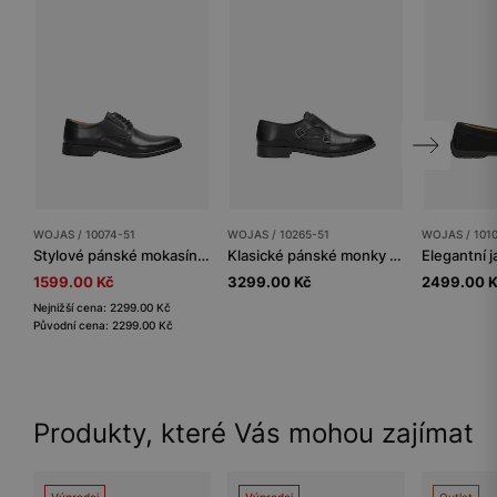
WOJAS / 10074-51
WOJAS / 10265-51
WOJAS / 101
Stylové pánské mokasíny z kvalitní lícové kůže
Klasické pánské monky se dvěma přezkami
1599.00 Kč
3299.00 Kč
2499.00 
Nejnižší cena: 2299.00 Kč
Původní cena: 2299.00 Kč
Produkty, které Vás mohou zajímat
Výprodej
Výprodej
Outlet