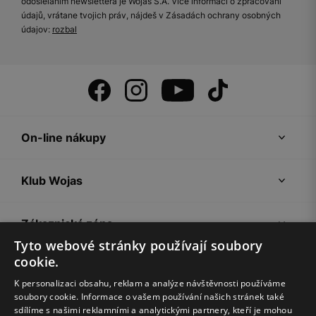
odosielaním newslettera je Wojas S.A. Více informací o zpracování
údajů, vrátane tvojich práv, nájdeš v Zásadách ochrany osobných
údajov:
rozbal
On-line nákupy
Klub Wojas
Zákaznická zóna
Tyto webové stránky používají soubory
cookie.
Společnost Wojas
K personalizaci obsahu, reklam a analýze návštěvnosti používáme
soubory cookie. Informace o vašem používání našich stránek také
Rady
sdílíme s našimi reklamními a analytickými partnery, kteří je mohou