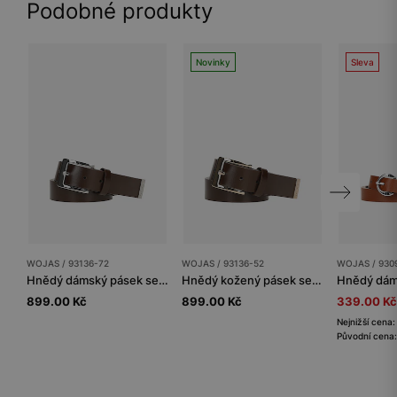
Podobné produkty
Novinky
Sleva
WOJAS / 93136-72
WOJAS / 93136-52
WOJAS / 930
Hnědý dámský pásek se stříbrnou přezkou
Hnědý kožený pásek se zlatou přezkou
899.00 Kč
899.00 Kč
339.00 Kč
Nejnižší cena
Původní cena