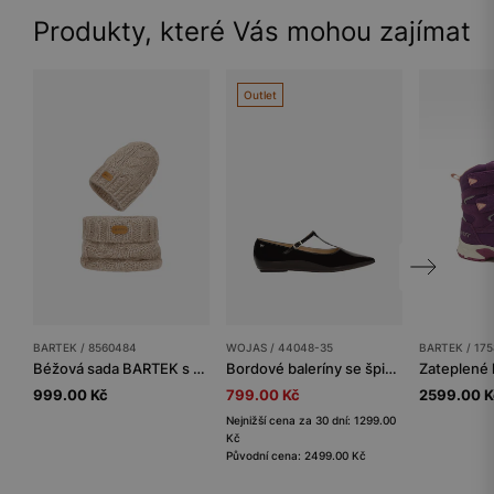
Produkty, které Vás mohou zajímat
Outlet
BARTEK / 8560484
WOJAS / 44048-35
BARTEK / 17
Béžová sada BARTEK s merino vlnou 85604-84, čepice + nákrčník
Bordové baleríny se špičatou špičkou a ozdobným páskem
999.00 Kč
799.00 Kč
2599.00 K
Nejnižší cena za 30 dní: 1299.00
Kč
Původní cena: 2499.00 Kč