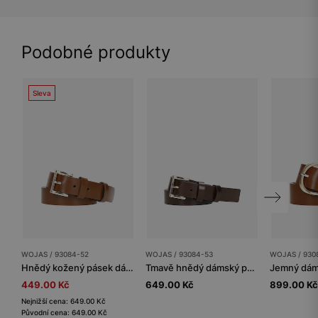
Podobné produkty
Sleva
WOJAS / 93084-52
WOJAS / 93084-53
WOJAS / 930
Hnědý kožený pásek dámský se zlatou sponou
Tmavě hnědý dámský pásek se zlatou sponou
449.00 Kč
649.00 Kč
899.00 Kč
Nejnižší cena: 649.00 Kč
Původní cena: 649.00 Kč