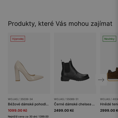
Produkty, které Vás mohou zajímat
Výprodej
Novinky
WOJAS / 35039-34
WOJAS / 55089-51
WOJAS / 463
Béžové dámské pohodlné lodičky na vysokém podpatku
Černé dámské chelsea boty z kolekce CODE30
Hnědé teni
1099.00 Kč
2499.00 Kč
2999.00 
Nejnižší cena za 30 dní: 1399.00