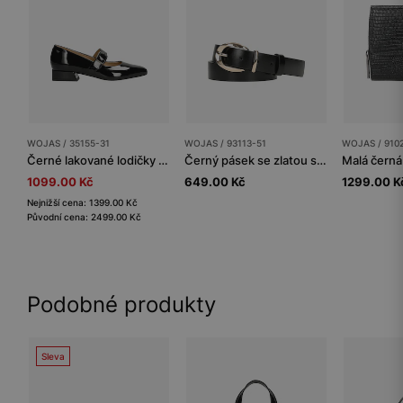
WOJAS / 35155-31
WOJAS / 93113-51
WOJAS / 910
Černé lakované lodičky Mary Jane s širokým páskem
Černý pásek se zlatou sponou
1099.00 Kč
649.00 Kč
1299.00 K
Nejnižší cena: 1399.00 Kč
Původní cena: 2499.00 Kč
Podobné produkty
Sleva