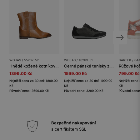
WOJAS / 55262-52
WOJAS / 10269-51
BARTEK / 84
Hnědé kožené kotníkové boty se skrytým klínem
Černé pánské tenisky z kombinovaných kůží
1399.00 Kč
1599.00 Kč
799.00 Kč
Nejnižší cena za 30 dní: 1899.00
Nejnižší cena za 30 dní: 1999.00
Nejnižší cena 
Kč
Kč
Kč
Původní cena: 3699.00 Kč
Původní cena: 3299.00 Kč
Původní cena:
Bezpečné nakupování
s certifikátem SSL