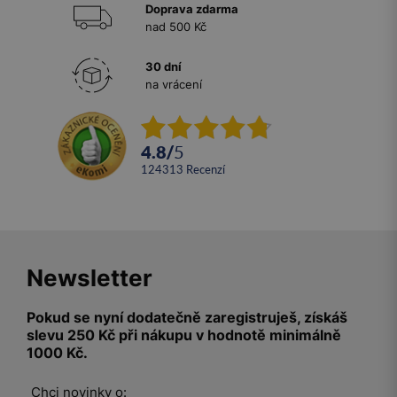
Doprava zdarma
nad 500 Kč
30 dní
na vrácení
4.8
/
5
124313
recenzí
Newsletter
Pokud se nyní dodatečně zaregistruješ, získáš
slevu 250 Kč při nákupu v hodnotě minimálně
1000 Kč.
Chci novinky o: