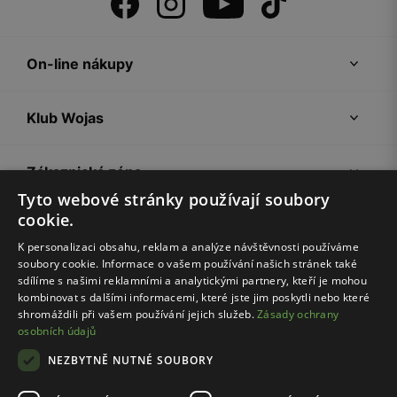
On-line nákupy
Klub Wojas
Zákaznická zóna
Tyto webové stránky používají soubory
cookie.
Společnost Wojas
K personalizaci obsahu, reklam a analýze návštěvnosti používáme
soubory cookie. Informace o vašem používání našich stránek také
Rady
sdílíme s našimi reklamními a analytickými partnery, kteří je mohou
kombinovat s dalšími informacemi, které jste jim poskytli nebo které
shromáždili při vašem používání jejich služeb.
Zásady ochrany
osobních údajů
NEZBYTNĚ NUTNÉ SOUBORY