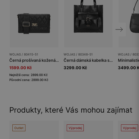
WOJAS / 80415-51
WOJAS / 80348-51
WOJAS / 803
Černá prošívaná kožená kabelka
Černá dámská kabelka s vnější kapsou
1599.00 Kč
3299.00 Kč
3499.00 
Nejnižší cena: 2899.00 Kč
Původní cena: 2899.00 Kč
Produkty, které Vás mohou zajímat
Outlet
Výprodej
Výprodej