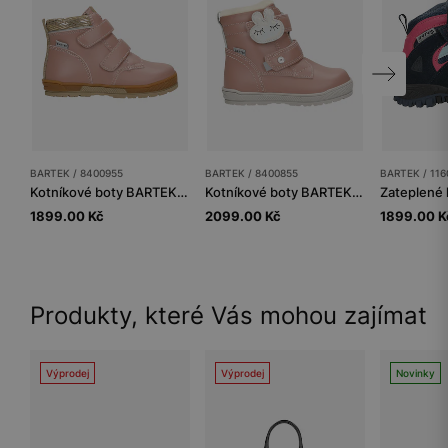
BARTEK / 8400955
BARTEK / 8400855
BARTEK / 116
Kotníkové boty BARTEK 84009-55, pro dívky, růžové
Kotníkové boty BARTEK 84008-55, pro dívky, růžové
1899.00 Kč
2099.00 Kč
1899.00 K
Produkty, které Vás mohou zajímat
Výprodej
Výprodej
Novinky