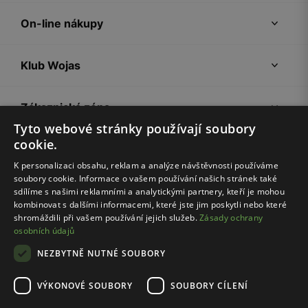
On-line nákupy
Klub Wojas
Zákaznická zóna
Tyto webové stránky používají soubory
cookie.
Společnost Wojas
K personalizaci obsahu, reklam a analýze návštěvnosti používáme
soubory cookie. Informace o vašem používání našich stránek také
Rady
sdílíme s našimi reklamními a analytickými partnery, kteří je mohou
kombinovat s dalšími informacemi, které jste jim poskytli nebo které
shromáždili při vašem používání jejich služeb.
Zásady ochrany
osobních údajů
NEZBYTNĚ NUTNÉ SOUBORY
VÝKONOVÉ SOUBORY
SOUBORY CÍLENÍ