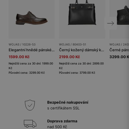
WOJAS / 10226-53
WOJAS / 80403-51
WOJAS / 240
Elegantní hnědé pánské kožené polobotky
Černý kožený dámský kufřík
1599.00 Kč
2199.00 Kč
3299.00 
Nejnižší cena za 30 dní: 1999.00
Nejnižší cena za 30 dní: 2899.00
Kč
Kč
Původní cena: 3299.00 Kč
Původní cena: 3799.00 Kč
Bezpečné nakupování
s certifikátem SSL
Doprava zdarma
nad 500 Kč