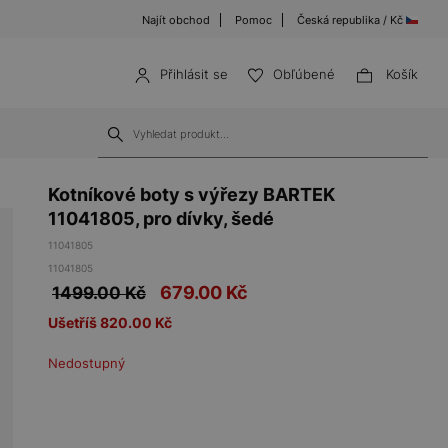
Najít obchod
Pomoc
Česká republika / Kč
Přihlásit se
Obľúbené
Košík
Kotníkové boty s výřezy BARTEK
11041805, pro dívky, šedé
11041805
11041805
679.00
Kč
1499.00 Kč
Ušetříš 820.00 Kč
Nedostupný