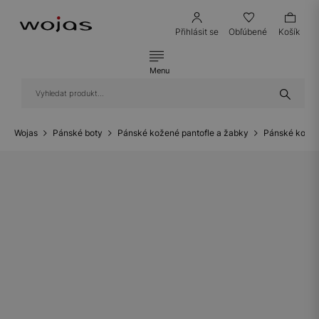
Přihlásit se
Obľúbené
Košík
Menu
Wojas
Pánské boty
Pánské kožené pantofle a žabky
Pánské kožen