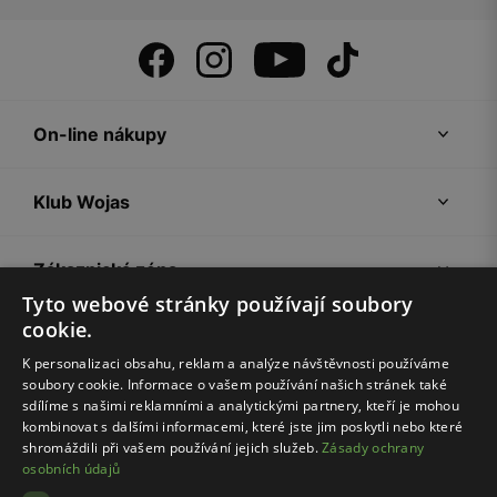
On-line nákupy
Klub Wojas
Zákaznická zóna
Tyto webové stránky používají soubory
cookie.
Společnost Wojas
K personalizaci obsahu, reklam a analýze návštěvnosti používáme
soubory cookie. Informace o vašem používání našich stránek také
Rady
sdílíme s našimi reklamními a analytickými partnery, kteří je mohou
kombinovat s dalšími informacemi, které jste jim poskytli nebo které
shromáždili při vašem používání jejich služeb.
Zásady ochrany
osobních údajů