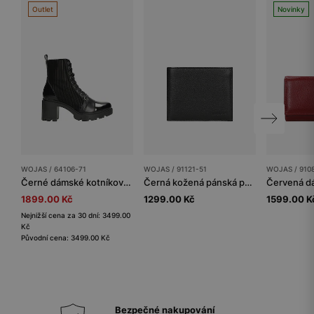
Outlet
Novinky
WOJAS / 64106-71
WOJAS / 91121-51
WOJAS / 910
Černé dámské kotníkové boty na podpatku s zateplením pleteninou a kožešinou
Černá kožená pánská peněženka s RFID ochranou
1899.00 Kč
1299.00 Kč
1599.00 K
Nejnižší cena za 30 dní: 3499.00
Kč
Původní cena: 3499.00 Kč
Bezpečné nakupování