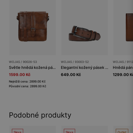
WOJAS / 90026-53
WOJAS / 93003-52
WOJAS / 911
Světle hnědá kožená pánská taška přes rameno
Elegantní kožený pásek pánský z hnědé kůže
1599.00 Kč
649.00 Kč
1299.00 K
Nejnižší cena: 2899.00 Kč
Původní cena: 2899.00 Kč
Podobné produkty
Sleva
Sleva
Outlet