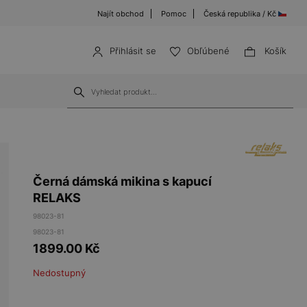
Najít obchod
Pomoc
Česká republika / Kč
Přihlásit se
Obľúbené
Košík
Černá dámská mikina s kapucí
RELAKS
98023-81
98023-81
1899.00
Kč
Nedostupný