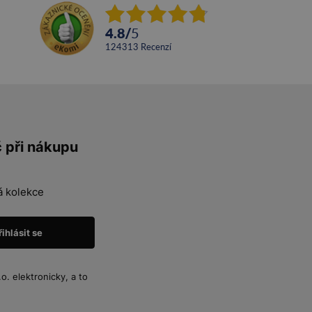
4.8
/
5
124313
recenzí
č při nákupu
á kolekce
. elektronicky, a to