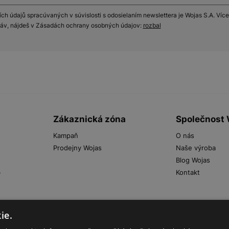
h údajů spracúvaných v súvislosti s odosielaním newslettera je Wojas S.A. Více
práv, nájdeš v Zásadách ochrany osobných údajov:
rozbal
Zákaznická zóna
Společnost
Kampaň
O nás
Prodejny Wojas
Naše výroba
Blog Wojas
b
Kontakt
ie.