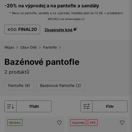
-20% na výprodej a na pantofle a sandály
* Sleva na pantofle, sandály a na výprodej. Nabídka platí do 12.08. v prodejnách
WOJAS i na www.wojas.cz
FINAL20
KÓD:
Zkopírujte kód
Wojas
Obuv Děti
Pantofle
Bazénové pantofle
2 produktů
Pantofle (6)
Bazénové Pantofle (2)
Třídit
Filtr
Novinka
Výprodej
49%