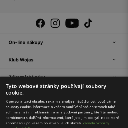
On-line nákupy
Klub Wojas
Zákaznická zóna
Tyto webové stránky používají soubory
cookie.
Společnost Wojas
K personalizaci obsahu, reklam a analýze návštěvnosti používáme
soubory cookie. Informace o vašem používání našich stránek také
Rady
sdílíme s našimi reklamními a analytickými partnery, kteří je mohou
kombinovat s dalšími informacemi, které jste jim poskytli nebo které
shromáždili při vašem používání jejich služeb.
Zásady ochrany