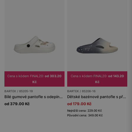
Cena s kódem FINAL20:
od 303.20
Cena s kódem FINAL20:
od 143.20
Kč
Kč
BARTEK / 85205-19
BARTEK / 85206-16
Bílé gumové pantofle s odepínacími ozdobami
Dětské bazénové pantofle s přechodem barev námořnická modrá-béžová BARTEK 85206-16
od 379.00 Kč
od 179.00 Kč
Nejnižší cena: 229.00 Kč
Původní cena: 349.00 Kč