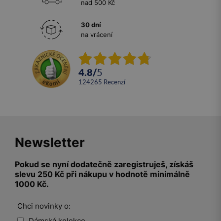
nad 500 Kč
30 dní
na vrácení
4.8
/
5
124265
recenzí
Newsletter
Pokud se nyní dodatečně zaregistruješ, získáš
slevu 250 Kč při nákupu v hodnotě minimálně
1000 Kč.
Chci novinky o:
Dámská kolekce