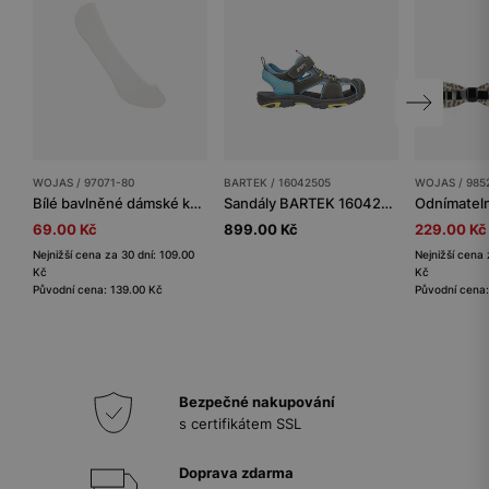
WOJAS / 97071-80
BARTEK / 16042505
WOJAS / 985
Bílé bavlněné dámské kotníkové ponožky
Sandály BARTEK 16042505 v šedo-modré barvě se žlutými akcenty
69.00 Kč
899.00 Kč
229.00 Kč
Nejnižší cena za 30 dní: 109.00
Nejnižší cena 
Kč
Kč
Původní cena: 139.00 Kč
Původní cena:
Bezpečné nakupování
s certifikátem SSL
Doprava zdarma