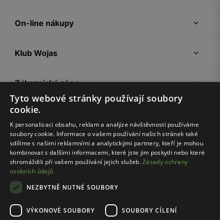
On-line nákupy
Klub Wojas
Zákaznická zóna
Tyto webové stránky používají soubory
cookie.
Společnost Wojas
K personalizaci obsahu, reklam a analýze návštěvnosti používáme
soubory cookie. Informace o vašem používání našich stránek také
Rady
sdílíme s našimi reklamními a analytickými partnery, kteří je mohou
kombinovat s dalšími informacemi, které jste jim poskytli nebo které
shromáždili při vašem používání jejich služeb.
Zásady ochrany
osobních údajů
NEZBYTNĚ NUTNÉ SOUBORY
VÝKONOVÉ SOUBORY
SOUBORY CÍLENÍ