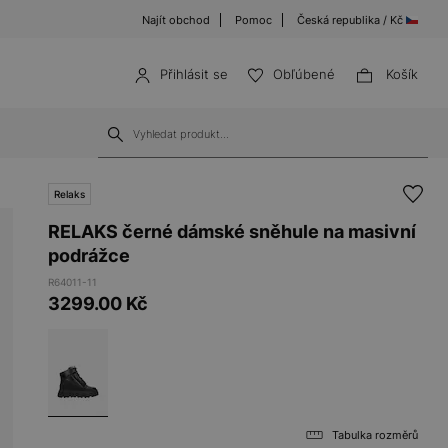
Najít obchod
Pomoc
Česká republika / Kč
Přihlásit se
Obľúbené
Košík
Relaks
RELAKS černé dámské sněhule na masivní
podrážce
R64011-11
3299.00
Kč
Tabulka rozměrů