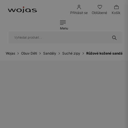
Přihlásit se
Obľúbené
Košík
Menu
Wojas
Obuv Děti
Sandály
Suché zipy
Růžové kožené sandály 