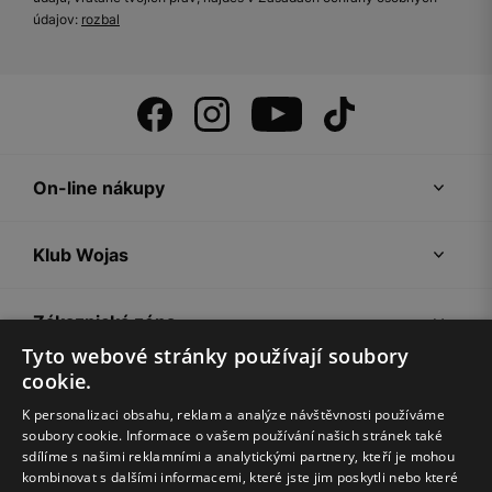
údajov:
rozbal
On-line nákupy
Klub Wojas
Zákaznická zóna
Tyto webové stránky používají soubory
cookie.
Společnost Wojas
K personalizaci obsahu, reklam a analýze návštěvnosti používáme
soubory cookie. Informace o vašem používání našich stránek také
Rady
sdílíme s našimi reklamními a analytickými partnery, kteří je mohou
kombinovat s dalšími informacemi, které jste jim poskytli nebo které