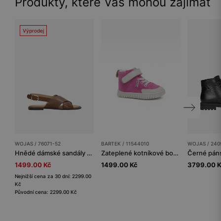
Produkty, které Vás mohou zajímat
Výprodej
WOJAS / 76071-52
BARTEK / 11544010
WOJAS / 240
Hnědé dámské sandály z licové kůže
Zateplené kotníkové boty BARTEK 11544010, pro dívky, růžovo-šedé
1499.00 Kč
1499.00 Kč
3799.00 
Nejnižší cena za 30 dní: 2299.00
Kč
Původní cena: 2299.00 Kč