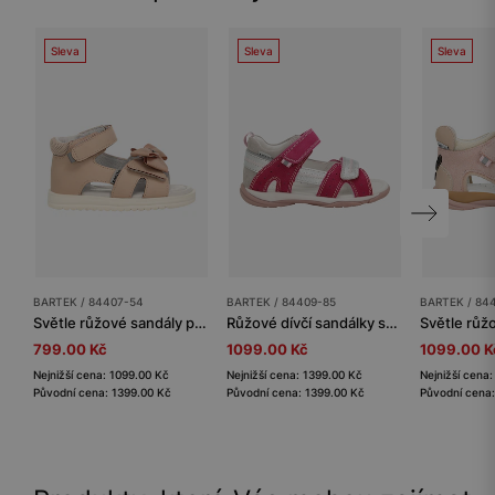
Sleva
Sleva
Sleva
BARTEK / 84407-54
BARTEK / 84409-85
BARTEK / 84
Světle růžové sandály pro holčičky s mašličkou BARTEK 84407-54
Růžové dívčí sandálky se stříbrnými detaily BARTEK 84409-85
799.00 Kč
1099.00 Kč
1099.00 K
Nejnižší cena: 1099.00 Kč
Nejnižší cena: 1399.00 Kč
Nejnižší cena
Původní cena: 1399.00 Kč
Původní cena: 1399.00 Kč
Původní cena