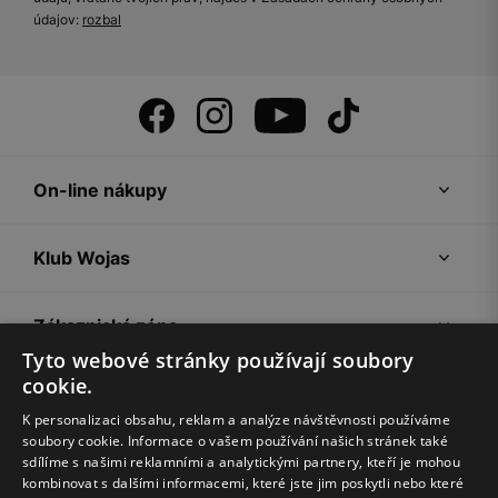
údajov:
rozbal
On-line nákupy
Klub Wojas
Zákaznická zóna
Tyto webové stránky používají soubory
cookie.
Společnost Wojas
K personalizaci obsahu, reklam a analýze návštěvnosti používáme
soubory cookie. Informace o vašem používání našich stránek také
Rady
sdílíme s našimi reklamními a analytickými partnery, kteří je mohou
kombinovat s dalšími informacemi, které jste jim poskytli nebo které