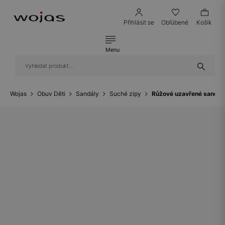
Přihlásit se
Obľúbené
Košík
Menu
Wojas
Obuv Děti
Sandály
Suché zipy
Růžové uzavřené sandál