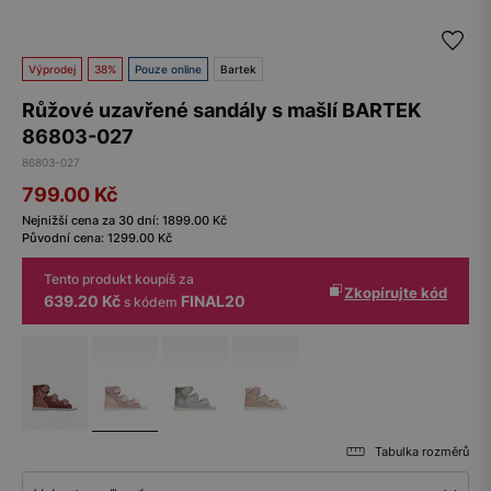
Výprodej
38%
Pouze online
Bartek
Růžové uzavřené sandály s mašlí BARTEK
86803-027
86803-027
799.00
Kč
Nejnižší cena za 30 dní:
1899.00
Kč
Původní cena:
1299.00
Kč
Tento produkt koupíš za
Zkopírujte kód
639.20 Kč
FINAL20
s kódem
Tabulka rozměrů