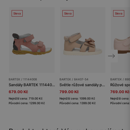
Sleva
Sleva
Sleva
BARTEK / 11144008
BARTEK / 84407-54
BARTEK / 89
Sandály BARTEK 11144008, pro dívky, růžové
Světle růžové sandály pro holčičky s mašličkou BARTEK 84407-54
679.00 Kč
799.00 Kč
769.00 Kč
Nejnižší cena: 719.00 Kč
Nejnižší cena: 1099.00 Kč
Nejnižší cena
Původní cena: 1299.00 Kč
Původní cena: 1399.00 Kč
Původní cena: