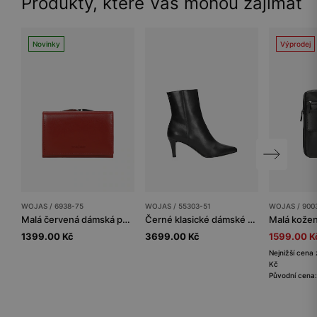
Produkty, které Vás mohou zajímat
Novinky
Výprodej
WOJAS / 6938-75
WOJAS / 55303-51
WOJAS / 900
Malá červená dámská peněženka s RFID ochranou proti krádeži
Černé klasické dámské kotníčkové boty na jehle
1399.00 Kč
3699.00 Kč
1599.00 K
Nejnižší cena
Kč
Původní cena