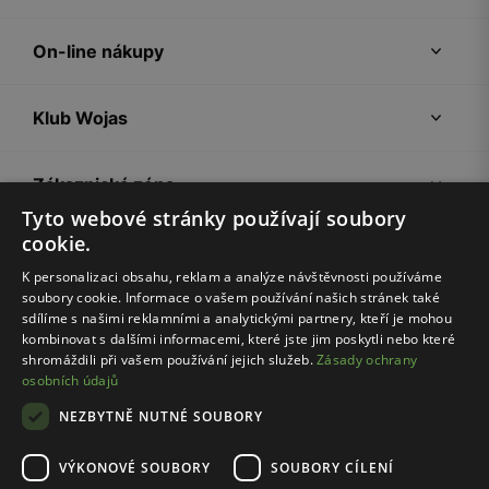
On-line nákupy
Klub Wojas
Zákaznická zóna
Tyto webové stránky používají soubory
cookie.
Společnost Wojas
K personalizaci obsahu, reklam a analýze návštěvnosti používáme
soubory cookie. Informace o vašem používání našich stránek také
Rady
sdílíme s našimi reklamními a analytickými partnery, kteří je mohou
kombinovat s dalšími informacemi, které jste jim poskytli nebo které
shromáždili při vašem používání jejich služeb.
Zásady ochrany
osobních údajů
NEZBYTNĚ NUTNÉ SOUBORY
VÝKONOVÉ SOUBORY
SOUBORY CÍLENÍ