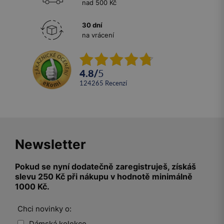
nad 500 Kč
30 dní
na vrácení
4.8
/
5
124265
recenzí
Newsletter
Pokud se nyní dodatečně zaregistruješ, získáš
slevu 250 Kč při nákupu v hodnotě minimálně
1000 Kč.
Chci novinky o:
Dámská kolekce