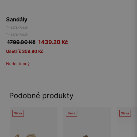
Sandály
T-16176-7/9J9
T-16176-7/9J9
1439.20
Kč
1799.00 Kč
Ušetříš 359.80 Kč
Nedostupný
Podobné produkty
Sleva
Sleva
Sleva