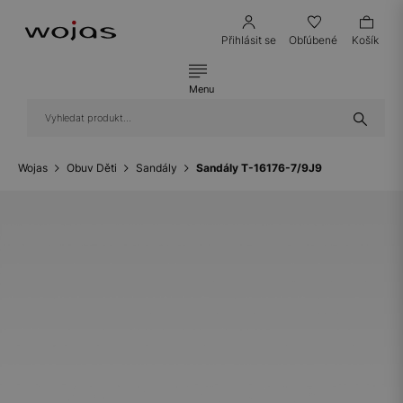
Přihlásit se
Obľúbené
Košík
Menu
Wojas
Obuv Děti
Sandály
Sandály T-16176-7/9J9