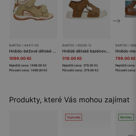
BARTEK / 84411-63
BARTEK / 85209-12
BARTEK / 86
Hnědo-béžové dětské sandály s aplikací lišky BARTEK 84411-63
Hnědé dětské bazénové sandály s tygříkem BARTEK 85209-12
1099.00 Kč
319.00 Kč
799.00 Kč
Nejnižší cena: 1499.00 Kč
Nejnižší cena: 379.00 Kč
Nejnižší cena
Původní cena: 1499.00 Kč
Původní cena: 379.00 Kč
Původní cena:
Produkty, které Vás mohou zajímat
Výprodej
Novinky