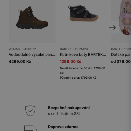
WOJAS / 24113-72
BARTEK / 11025123
BARTEK / 87
Voděodolné vysoké pánské trekové boty z nubuku
Kotníkové boty BARTEK 11025123, tmavě modré
4299.00 Kč
1299.00 Kč
od 379.00
Nejnižší cena za 30 dní: 1799.00
Kč
Původní cena: 1799.00 Kč
Bezpečné nakupování
s certifikátem SSL
Doprava zdarma