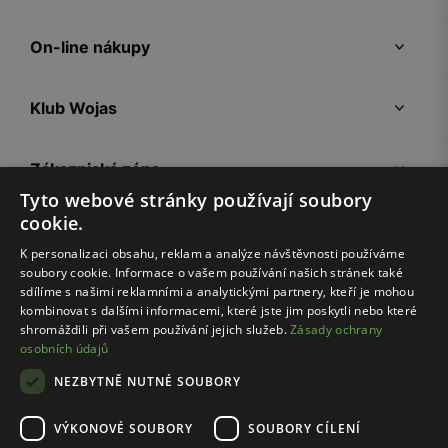
On-line nákupy
Klub Wojas
Zákaznická zóna
Tyto webové stránky používají soubory
cookie.
Společnost Wojas
K personalizaci obsahu, reklam a analýze návštěvnosti používáme
soubory cookie. Informace o vašem používání našich stránek také
Rady
sdílíme s našimi reklamními a analytickými partnery, kteří je mohou
kombinovat s dalšími informacemi, které jste jim poskytli nebo které
shromáždili při vašem používání jejich služeb.
Zásady ochrany
osobních údajů
NEZBYTNĚ NUTNÉ SOUBORY
VÝKONOVÉ SOUBORY
SOUBORY CÍLENÍ