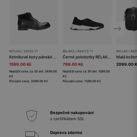
WOJAS / 24033-71
RELAKS / R46172-11
WOJAS / 803
Kotníkové boty pánské z černé hladké kůže a veluru
Černé polobotky RELAKS slip-on
1599.00 Kč
799.00 Kč
2099.00 
Nejnižší cena za 30 dní: 3499.00
Nejnižší cena za 30 dní: 1099.00
Kč
Kč
Původní cena: 3499.00 Kč
Původní cena: 1599.00 Kč
Bezpečné nakupování
s certifikátem SSL
Doprava zdarma