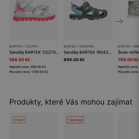
BARTEK / 11227011
BARTEK / 16042505
BARTEK / 86
Sandály BARTEK 11227011, pro dívky, šedo-růžové
Sandály BARTEK 16042505 v šedo-modré barvě se žlutými akcenty
589.00 Kč
899.00 Kč
799.00 Kč
Nejnižší cena: 899.00 Kč
Nejnižší cena
Původní cena: 1799.00 Kč
Původní cena:
Produkty, které Vás mohou zajímat
Outlet
Výprodej