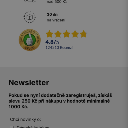
nad 500 Kč
30 dní
na vrácení
4.8
/
5
124313
recenzí
Newsletter
Pokud se nyní dodatečně zaregistruješ, získáš
slevu 250 Kč při nákupu v hodnotě minimálně
1000 Kč.
Chci novinky o:
Dámská kolekce