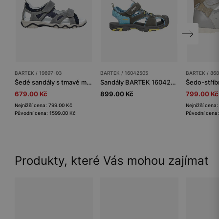
BARTEK / 19697-03
BARTEK / 16042505
BARTEK / 86
Šedé sandály s tmavě modrými vložkami BARTEK 19697-03
Sandály BARTEK 16042505 v šedo-modré barvě se žlutými akcenty
679.00 Kč
899.00 Kč
799.00 Kč
Nejnižší cena: 799.00 Kč
Nejnižší cena
Původní cena: 1599.00 Kč
Původní cena:
Produkty, které Vás mohou zajímat