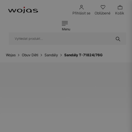
Přihlásit se
Obľúbené
Košík
Menu
Wojas
Obuv Děti
Sandály
Sandály T-71824/76G