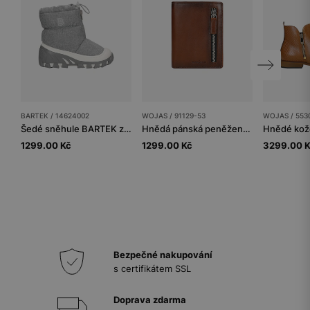
BARTEK / 14624002
WOJAS / 91129-53
WOJAS / 553
Šedé sněhule BARTEK zateplené přírodní vlnou 14624002
Hnědá pánská peněženka na zip
1299.00 Kč
1299.00 Kč
3299.00 
Bezpečné nakupování
s certifikátem SSL
Doprava zdarma