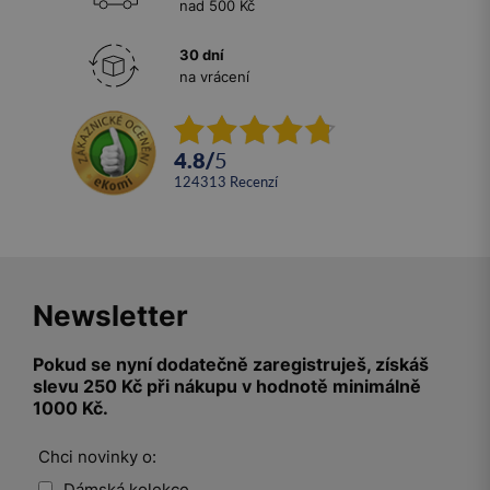
nad 500 Kč
30 dní
na vrácení
4.8
/
5
124313
recenzí
Newsletter
Pokud se nyní dodatečně zaregistruješ, získáš
slevu 250 Kč při nákupu v hodnotě minimálně
1000 Kč.
Chci novinky o:
Dámská kolekce