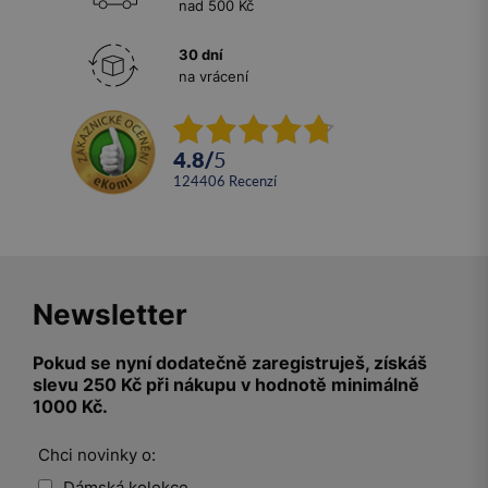
nad 500 Kč
30 dní
na vrácení
4.8
/
5
124406
recenzí
Newsletter
Pokud se nyní dodatečně zaregistruješ, získáš
slevu 250 Kč při nákupu v hodnotě minimálně
1000 Kč.
Chci novinky o:
Dámská kolekce