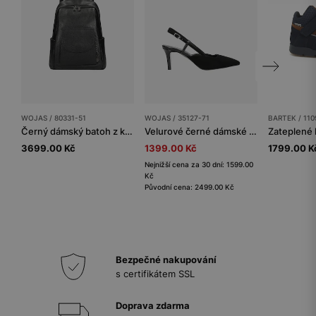
WOJAS / 80331-51
WOJAS / 35127-71
BARTEK / 110
Černý dámský batoh z kvalitní hladké kůže
Velurové černé dámské lodičky s páskem přes patu
3699.00 Kč
1399.00 Kč
1799.00 K
Nejnižší cena za 30 dní: 1599.00
Kč
Původní cena: 2499.00 Kč
Bezpečné nakupování
s certifikátem SSL
Doprava zdarma