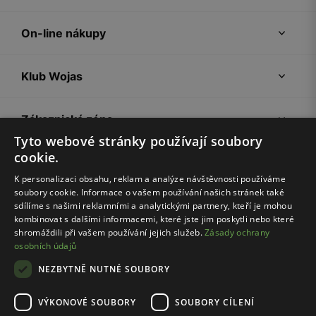
On-line nákupy
Klub Wojas
Zákaznická zóna
Tyto webové stránky používají soubory
cookie.
Společnost Wojas
K personalizaci obsahu, reklam a analýze návštěvnosti používáme
soubory cookie. Informace o vašem používání našich stránek také
Rady
sdílíme s našimi reklamními a analytickými partnery, kteří je mohou
kombinovat s dalšími informacemi, které jste jim poskytli nebo které
shromáždili při vašem používání jejich služeb.
Zásady ochrany
osobních údajů
NEZBYTNĚ NUTNÉ SOUBORY
VÝKONOVÉ SOUBORY
SOUBORY CÍLENÍ