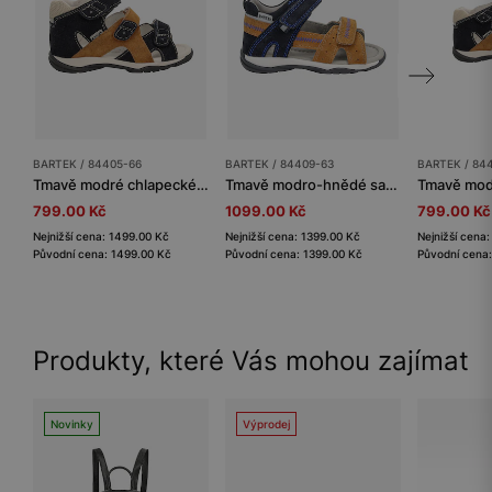
BARTEK / 84405-66
BARTEK / 84409-63
BARTEK / 84
Tmavě modré chlapecké sandály s hnědou vložkou BARTEK 84405-66
Tmavě modro-hnědé sandály pro chlapce BARTEK 84409-63
799.00 Kč
1099.00 Kč
799.00 Kč
Nejnižší cena: 1499.00 Kč
Nejnižší cena: 1399.00 Kč
Nejnižší cena
Původní cena: 1499.00 Kč
Původní cena: 1399.00 Kč
Původní cena
Produkty, které Vás mohou zajímat
Novinky
Výprodej