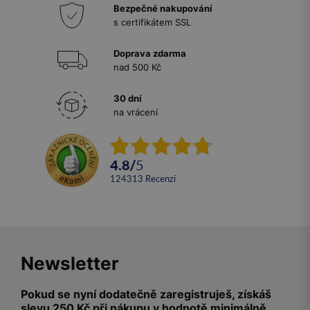
Bezpečné nakupování
s certifikátem SSL
Doprava zdarma
nad 500 Kč
30 dní
na vrácení
4.8
/
5
124313
recenzí
Newsletter
Pokud se nyní dodatečně zaregistruješ, získáš
slevu 250 Kč při nákupu v hodnotě minimálně