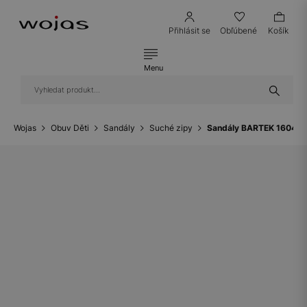
Přihlásit se
Obľúbené
Košík
Menu
Wojas
Obuv Děti
Sandály
Suché zipy
Sandály BARTEK 1604250