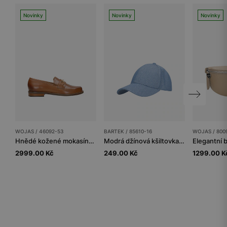
Novinky
Novinky
Novinky
WOJAS / 46092-53
BARTEK / 85610-16
WOJAS / 800
Hnědé kožené mokasíny dámské se zlatými detaily
Modrá džínová kšiltovka pro děti BARTEK 85610-16
2999.00 Kč
249.00 Kč
1299.00 K