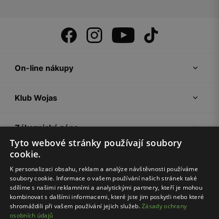
On-line nákupy
Klub Wojas
Zákaznická zóna
Tyto webové stránky používají soubory
cookie.
Společnost Wojas
K personalizaci obsahu, reklam a analýze návštěvnosti používáme
soubory cookie. Informace o vašem používání našich stránek také
Rady
sdílíme s našimi reklamními a analytickými partnery, kteří je mohou
kombinovat s dalšími informacemi, které jste jim poskytli nebo které
shromáždili při vašem používání jejich služeb.
Zásady ochrany
osobních údajů