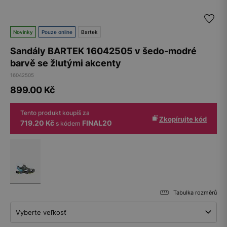
Novinky
Pouze online
Bartek
Sandály BARTEK 16042505 v šedo-modré
barvě se žlutými akcenty
16042505
899.00
Kč
Tento produkt koupíš za
Zkopírujte kód
719.20 Kč
FINAL20
s kódem
Tabulka rozměrů
Vyberte veľkosť