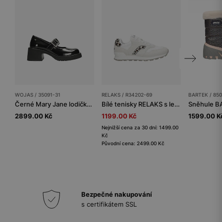
WOJAS / 35091-31
RELAKS / R34202-69
BARTEK / 85
Černé Mary Jane lodičky se zapínáním na přezku
Bílé tenisky RELAKS s leopardími prvky
2899.00 Kč
1199.00 Kč
1599.00 K
Nejnižší cena za 30 dní: 1499.00
Kč
Původní cena: 2499.00 Kč
Bezpečné nakupování
s certifikátem SSL