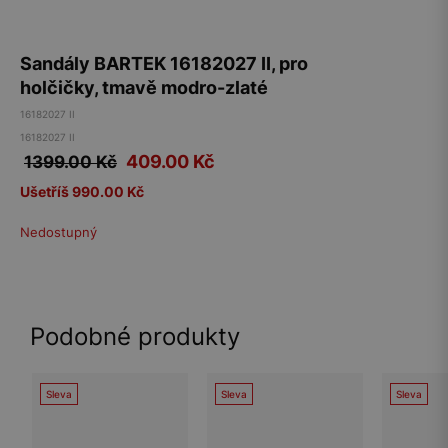
Sandály BARTEK 16182027 II, pro
holčičky, tmavě modro-zlaté
16182027 II
16182027 II
409.00
Kč
1399.00 Kč
Ušetříš 990.00 Kč
Nedostupný
Podobné produkty
Sleva
Sleva
Sleva