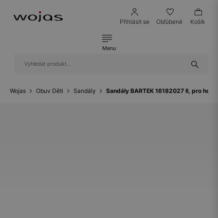
Přihlásit se
Obľúbené
Košík
Menu
Wojas
Obuv Děti
Sandály
Sandály BARTEK 16182027 II, pro holč