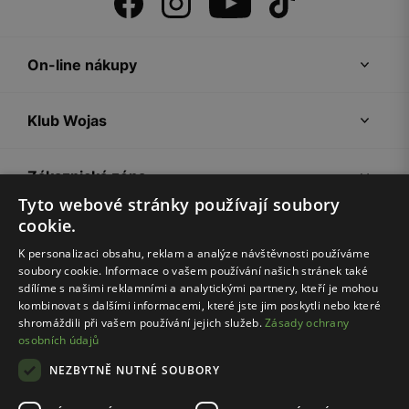
On-line nákupy
Klub Wojas
Zákaznická zóna
Tyto webové stránky používají soubory
cookie.
Společnost Wojas
K personalizaci obsahu, reklam a analýze návštěvnosti používáme
soubory cookie. Informace o vašem používání našich stránek také
Rady
sdílíme s našimi reklamními a analytickými partnery, kteří je mohou
kombinovat s dalšími informacemi, které jste jim poskytli nebo které
shromáždili při vašem používání jejich služeb.
Zásady ochrany
osobních údajů
NEZBYTNĚ NUTNÉ SOUBORY