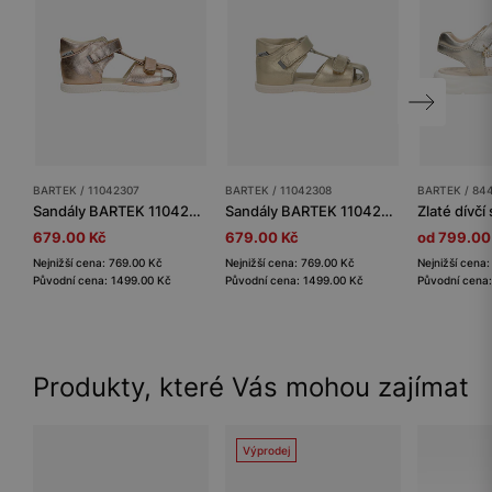
BARTEK / 11042307
BARTEK / 11042308
BARTEK / 84
Sandály BARTEK 11042307, pro dívky, růžově zlaté
Sandály BARTEK 11042305, pro dívky, zlaté
679.00 Kč
679.00 Kč
od 799.00
Nejnižší cena: 769.00 Kč
Nejnižší cena: 769.00 Kč
Nejnižší cena
Původní cena: 1499.00 Kč
Původní cena: 1499.00 Kč
Původní cena:
Produkty, které Vás mohou zajímat
Výprodej