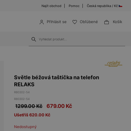
Najít obchod
Pomoc
Česká republika / Kč
Přihlásit se
Obľúbené
Košík
Světle béžová taštička na telefon
RELAKS
R80302-54
R80302-54
679.00
Kč
1299.00 Kč
Ušetříš 620.00 Kč
Nedostupný