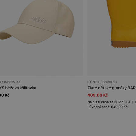
 / R96035-44
BARTEK / 86699-18
S béžová kšiltovka
Žluté dětské gumáky BA
00 Kč
409.00 Kč
Nejnižší cena za 30 dní: 649.
Původní cena: 649.00 Kč