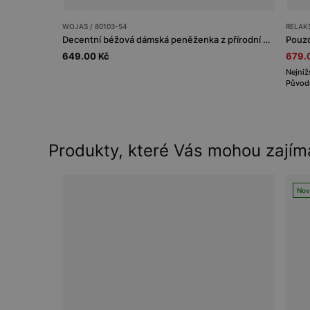
WOJAS / 80103-54
RELAKS
Decentní béžová dámská peněženka z přírodní hladké kůže
Pouzd
649.00 Kč
679.
Nejniž
Původn
Produkty, které Vás mohou zajím
Nov