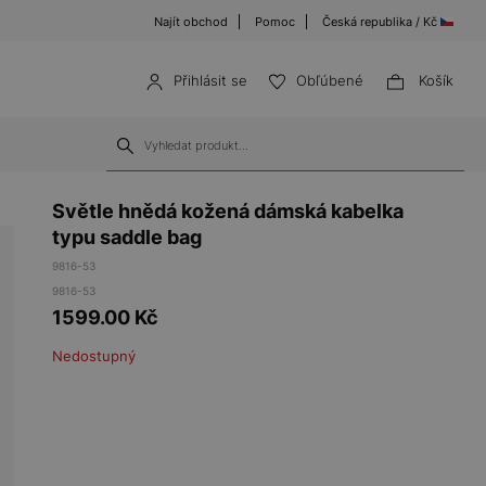
Najít obchod
Pomoc
Česká republika / Kč
Přihlásit se
Obľúbené
Košík
Světle hnědá kožená dámská kabelka
typu saddle bag
9816-53
9816-53
1599.00
Kč
Nedostupný