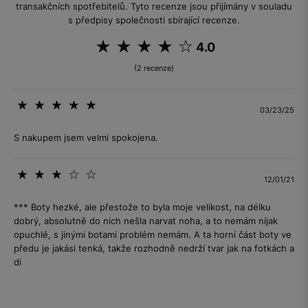
transakčních spotřebitelů. Tyto recenze jsou přijímány v souladu
s předpisy společnosti sbírající recenze.
4.0
(2 recenze)
03/23/25
S nakupem jsem velmi spokojena.
12/01/21
*** Boty hezké, ale přestože to byla moje velikost, na délku
dobrý, absolutně do nich nešla narvat noha, a to nemám nijak
opuchlé, s jinými botami problém nemám. A ta horní část boty ve
předu je jakási tenká, takže rozhodně nedrží tvar jak na fotkách a
di