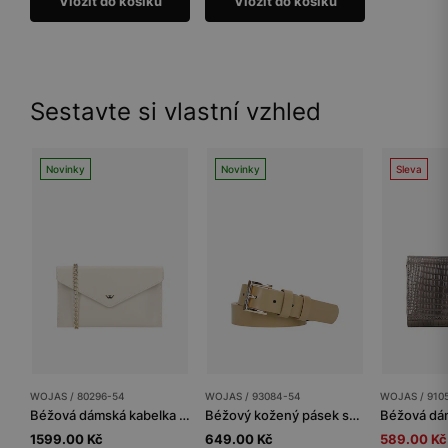
Vložit do košíku
Vložit do košíku
Sestavte si vlastní vzhled
Novinky
Novinky
Sleva
WOJAS / 80296-54
WOJAS / 93084-54
WOJAS / 910
Béžová dámská kabelka psaníčko
Béžový kožený pásek se zlatou sponou
1599.00 Kč
649.00 Kč
589.00 Kč