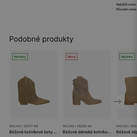
Nejnižší cena
Původní cena:
Podobné produkty
Novinky
Sleva
Novinky
WOJAS / 55377-64
WOJAS / 55200-64
WOJAS / 553
Béžové kotníkové boty s perforovaným svrškem
Béžové dámské kotníkové boty na podpatku s ozdobou kolem svršku