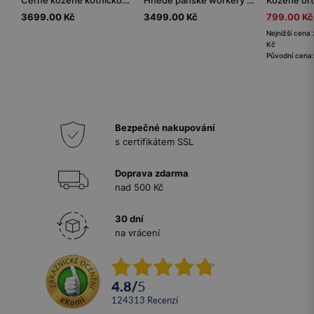
Černé kožené kotníčkové boty na vysokém podpatku
Hnědé pánské workery z lícové kůže
3699.00 Kč
3499.00 Kč
799.00 Kč
Nejnižší cena 
Kč
Původní cena:
Bezpečné nakupování
s certifikátem SSL
Doprava zdarma
nad 500 Kč
30 dní
na vrácení
4.8
/
5
124313
recenzí