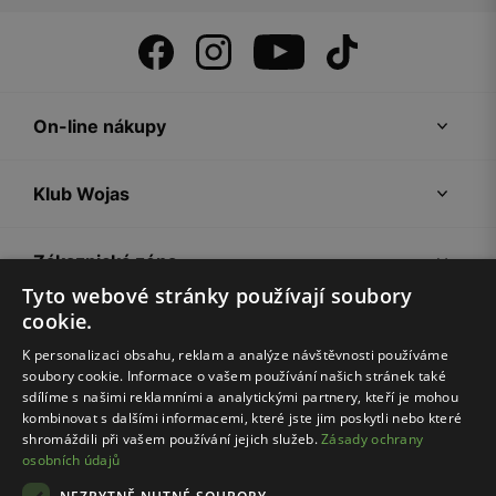
On-line nákupy
Klub Wojas
Zákaznická zóna
Tyto webové stránky používají soubory
cookie.
Společnost Wojas
K personalizaci obsahu, reklam a analýze návštěvnosti používáme
soubory cookie. Informace o vašem používání našich stránek také
Rady
sdílíme s našimi reklamními a analytickými partnery, kteří je mohou
kombinovat s dalšími informacemi, které jste jim poskytli nebo které
shromáždili při vašem používání jejich služeb.
Zásady ochrany
osobních údajů