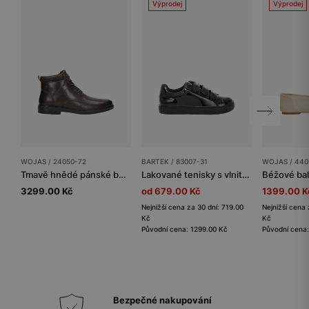
Výprodej
Výprodej
WOJAS / 24050-72
BARTEK / 83007-31
WOJAS / 440
Tmavě hnědé pánské boty z hladké kůže
Lakované tenisky s vlnitým dokončením na zapínání BARTEK 83007-31
3299.00 Kč
od 679.00 Kč
1399.00 K
Nejnižší cena za 30 dní: 719.00
Nejnižší cena 
Kč
Kč
Původní cena: 1299.00 Kč
Původní cena
Bezpečné nakupování