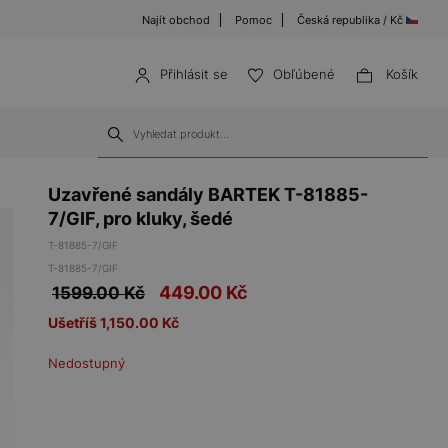
Najít obchod
Pomoc
Česká republika / Kč
Přihlásit se
Obľúbené
Košík
Uzavřené sandály BARTEK T-81885-
7/GIF, pro kluky, šedé
T-81885-7/GIF
T-81885-7/GIF
449.00
Kč
1599.00 Kč
Ušetříš 1,150.00 Kč
Nedostupný