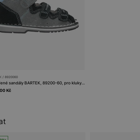
 / 8920060
Uzavřené sandály BARTEK, 89200-60, pro kluky, šedo-tmavě modré
.00 Kč
at
inky