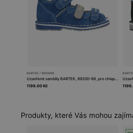
BARTEK / 8920066
BARTEK
Uzavřené sandály BARTEK, 89200-66, pro chlapce modro-šedé
1199.00 Kč
1199
Produkty, které Vás mohou zajím
Nov