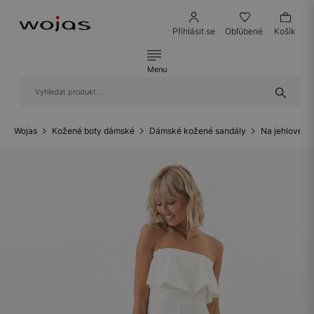
Přihlásit se
Obľúbené
Košík
Menu
Wojas
Kožené boty dámské
Dámské kožené sandály
Na jehlovém 