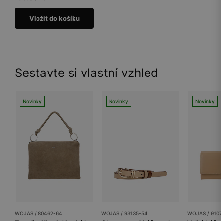
Vložit do košíku
Sestavte si vlastní vzhled
Novinky
Novinky
Novinky
WOJAS / 80462-64
WOJAS / 93135-54
WOJAS / 910