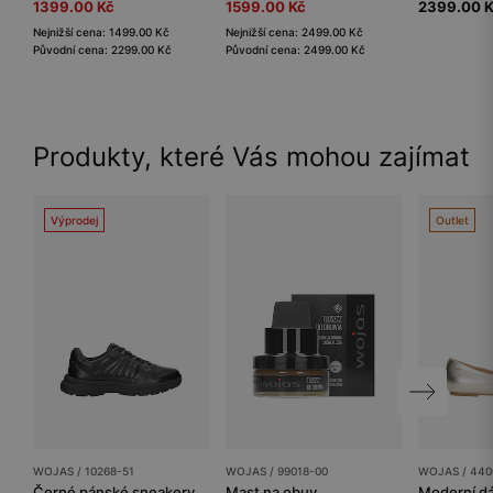
1399.00 Kč
1599.00 Kč
2399.00 
Nejnižší cena: 1499.00 Kč
Nejnižší cena: 2499.00 Kč
Původní cena: 2299.00 Kč
Původní cena: 2499.00 Kč
Produkty, které Vás mohou zajímat
Výprodej
Outlet
WOJAS / 10268-51
WOJAS / 99018-00
WOJAS / 440
Černé pánské sneakery z lícové kůže
Mast na obuv