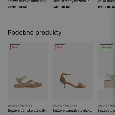
Tmavě béžová dámská kabelka ze štípenky
Oboustranný béžovo-hnědý dámský kožený pásek
2299.00 Kč
649.00 Kč
1599.00 K
Podobné produkty
Sleva
Sleva
Novinky
WOJAS / 76276-64
WOJAS / 76272-64
WOJAS / 762
Béžové dámské sandály s prstovým páskem
Béžové sandály na nízkém podpatku