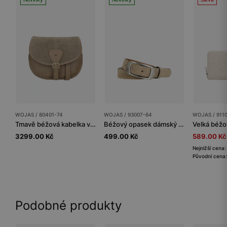
WOJAS / 80401-74
WOJAS / 93007-64
WOJAS / 911
Tmavě béžová kabelka ve tvaru půlměsíce
Béžový opasek dámský z kvalitní velurové kůže
3299.00 Kč
499.00 Kč
589.00 Kč
Nejnižší cena
Původní cena:
Podobné produkty