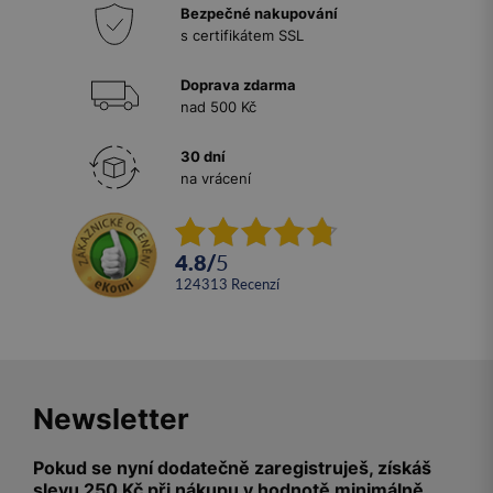
Bezpečné nakupování
s certifikátem SSL
Doprava zdarma
nad 500 Kč
30 dní
na vrácení
4.8
/
5
124313
recenzí
Newsletter
Pokud se nyní dodatečně zaregistruješ, získáš
slevu 250 Kč při nákupu v hodnotě minimálně