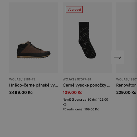
Výprodej
WOJAS / 9181-72
WOJAS / 97077-81
WOJAS / 990
Hnědo-černé pánské vysoké trekkingové boty s izolační vrstvou
Černé vysoké ponožky s kosočtvercovým vzorem
Renovátor
3499.00 Kč
109.00 Kč
229.00 Kč
Nejnižší cena za 30 dní: 129.00
Kč
Původní cena: 199.00 Kč