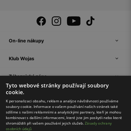
On-line nákupy
Klub Wojas
Zákaznická zóna
Tyto webové stránky používají soubory
cookie.
Společnost Wojas
K personalizaci obsahu, reklam a analýze návštěvnosti používáme
soubory cookie. Informace o vašem používání našich stránek také
Rady
sdílíme s našimi reklamními a analytickými partnery, kteří je mohou
kombinovat s dalšími informacemi, které jste jim poskytli nebo které
shromáždili při vašem používání jejich služeb.
Zásady ochrany
osobních údajů