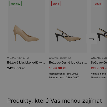
Novinky
Sleva
Sleva
WOJAS / 35163-54
WOJAS / 35127-54
WOJAS / 351
Béžové klasické lodičky z lícové kůže
Béžovo-černé lodičky s otevřenou patou
2499.00 Kč
1399.00 Kč
1399.00 K
Nejnižší cena: 1599.00 Kč
Nejnižší cena
Původní cena: 2499.00 Kč
Původní cena
Produkty, které Vás mohou zajímat