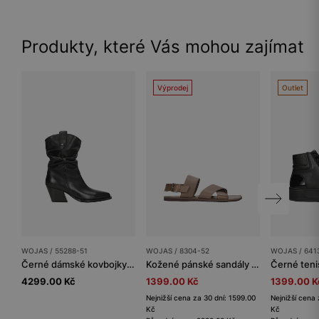
Produkty, které Vás mohou zajímat
Výprodej
Outlet
WOJAS / 55288-51
WOJAS / 8304-52
WOJAS / 641
Černé dámské kovbojky z kůže se svraskaným holínkovým svrškem
Kožené pánské sandály v hnědé barvě
4299.00 Kč
1399.00 Kč
1399.00 K
Nejnižší cena za 30 dní: 1599.00
Nejnižší cena
Kč
Kč