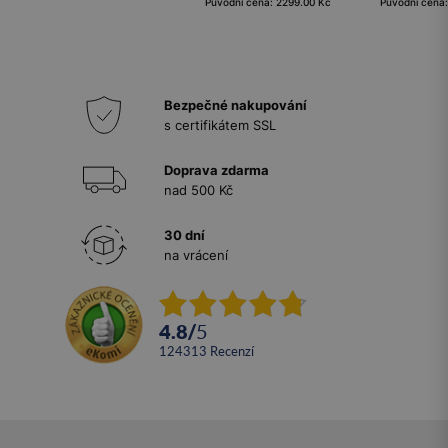
Původní cena: 2299.00 Kč
Původní cena
Bezpečné nakupování
s certifikátem SSL
Doprava zdarma
nad 500 Kč
30 dní
na vrácení
4.8
/
5
124313
recenzí