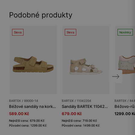
Podobné produkty
Sleva
Sleva
Novinky
BARTEK / 89000-14
BARTEK / 11042204
BARTEK / 84
Béžové sandály na korkové podrážce BARTEK 89000-14
Sandály BARTEK 11042204, pro dívky, béžovo-zlaté
589.00 Kč
679.00 Kč
1299.00 K
Nejnižší cena: 679.00 Kč
Nejnižší cena: 719.00 Kč
Původní cena: 1299.00 Kč
Původní cena: 1499.00 Kč