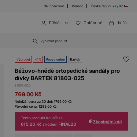
Najít obchod
Pomoc
Česká republika / Kč
Přihlásit se
Obľúbené
Košík
Výprodej
41%
Pouze online
Bartek
Béžovo-hnědé ortopedické sandály pro
dívky BARTEK 81803-025
81803-025
769.00
Kč
Nejnižší cena za 30 dní:
1799.00
Kč
Původní cena:
1299.00
Kč
Tento produkt koupíš za
Zkopírujte kód
615.20 Kč
FINAL20
s kódem