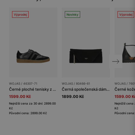
Výprodej
Novinky
Výprodej
WOJAS / 46307-71
WOJAS / 80466-61
WOJAS / 760
Černé ploché tenisky z kombinovaných kůží
Černá společenská dámská kabelka ze semiš-semiše
1599.00 Kč
1899.00 Kč
1599.00 K
Nejnižší cena za 30 dní: 2899.00
Nejnižší cena 
Kč
Kč
Původní cena: 2899.00 Kč
Původní cena