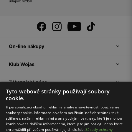
údajov:
rozbal
On-line nákupy
Klub Wojas
Zákaznická zóna
Tyto webové stránky používají soubory
cookie.
Společnost Wojas
K personalizaci obsahu, reklam a analýze návštěvnosti používáme
soubory cookie. Informace o vašem používání našich stránek také
Rady
sdílíme s našimi reklamními a analytickými partnery, kteří je mohou
kombinovat s dalšími informacemi, které jste jim poskytli nebo které
shromáždili při vašem používání jejich služeb.
Zásady ochrany