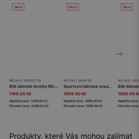
Sleva
Sleva
Sleva
RELAKS / R34202-59
WOJAS / 9406-59
WOJAS / 463
Bílé dámské tenisky RELAKS s aplikací ve stříbrném leopardím vzoru
Sportovní dámské sneakersy z bílé kůže s podšívkou
1199.00 Kč
1999.00 Kč
1099.00 K
Nejnižší cena: 1499.00 Kč
Nejnižší cena: 2999.00 Kč
Nejnižší cena
Původní cena: 2499.00 Kč
Původní cena: 2999.00 Kč
Původní cena
Produkty, které Vás mohou zajímat