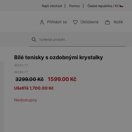
Najít obchod
Pomoc
Česká republika / Kč
Přihlásit se
Obľúbené
Košík
Bílé tenisky s ozdobnými krystalky
46283-77
46283-77
1599.00
Kč
3299.00 Kč
Ušetříš 1,700.00 Kč
Nedostupný