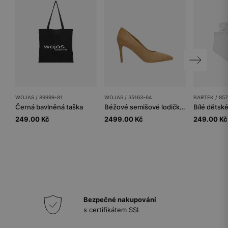
WOJAS / 89999-81
WOJAS / 35163-64
BARTEK / 85
Černá bavlněná taška
Béžové semišové lodičky na jehle
249.00 Kč
2499.00 Kč
249.00 Kč
Bezpečné nakupování
s certifikátem SSL