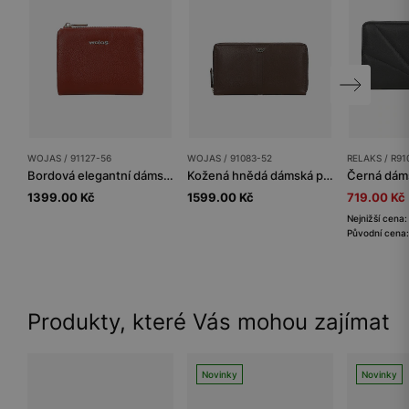
WOJAS / 91127-56
WOJAS / 91083-52
RELAKS / R91
Bordová elegantní dámská peněženka
Kožená hnědá dámská peněženka s dekorativním prošitím
1399.00 Kč
1599.00 Kč
719.00 Kč
Nejnižší cena
Původní cena:
Produkty, které Vás mohou zajímat
Novinky
Novinky