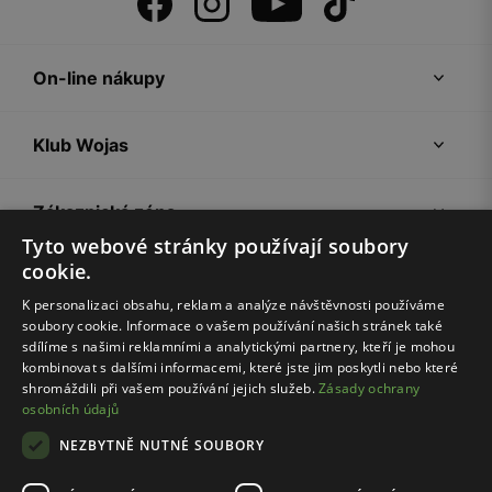
On-line nákupy
Klub Wojas
Zákaznická zóna
Tyto webové stránky používají soubory
cookie.
Společnost Wojas
K personalizaci obsahu, reklam a analýze návštěvnosti používáme
soubory cookie. Informace o vašem používání našich stránek také
Rady
sdílíme s našimi reklamními a analytickými partnery, kteří je mohou
kombinovat s dalšími informacemi, které jste jim poskytli nebo které
shromáždili při vašem používání jejich služeb.
Zásady ochrany
osobních údajů
NEZBYTNĚ NUTNÉ SOUBORY