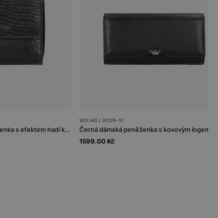
WOJAS / 91074-51
Malá černá dámská peněženka s efektem hadí kůže
1599.00 Kč