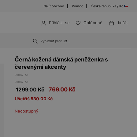
Najít obchod
Pomoc
Česká republika / Kč
Přihlásit se
Obľúbené
Košík
Černá kožená dámská peněženka s
červenými akcenty
91067-51
91067-51
769.00
Kč
1299.00 Kč
Ušetříš 530.00 Kč
Nedostupný