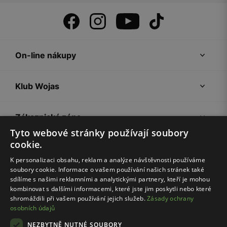
On-line nákupy
Klub Wojas
Zákaznická zóna
Tyto webové stránky používají soubory
cookie.
Společnost Wojas
K personalizaci obsahu, reklam a analýze návštěvnosti používáme
soubory cookie. Informace o vašem používání našich stránek také
Rady
sdílíme s našimi reklamními a analytickými partnery, kteří je mohou
kombinovat s dalšími informacemi, které jste jim poskytli nebo které
shromáždili při vašem používání jejich služeb.
Zásady ochrany
osobních údajů
NEZBYTNĚ NUTNÉ SOUBORY