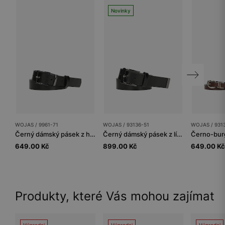
Novinky
WOJAS / 9961-71
WOJAS / 93136-51
WOJAS / 931
Černý dámský pásek z hladké kůže s tmavou sponou
Černý dámský pásek z lícové kůže
649.00 Kč
899.00 Kč
649.00 Kč
Produkty, které Vás mohou zajímat
Výprodej
Výprodej
Výprodej