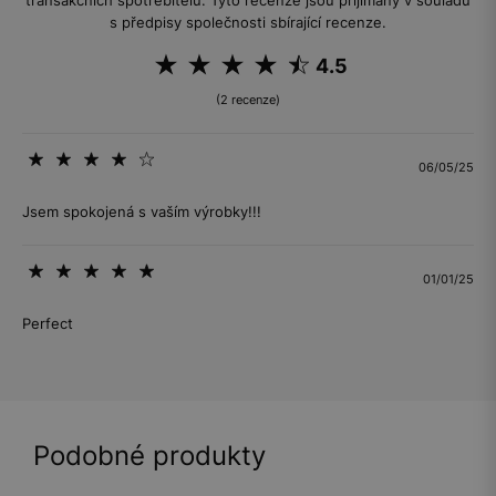
transakčních spotřebitelů. Tyto recenze jsou přijímány v souladu
s předpisy společnosti sbírající recenze.
4.5
(2 recenze)
06/05/25
Jsem spokojená s vaším výrobky!!!
01/01/25
Perfect
Podobné produkty