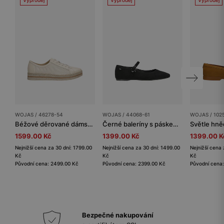
WOJAS / 46278-54
WOJAS / 44068-61
WOJAS / 102
Béžové děrované dámské polobotky
Černé baleríny s páskem na platformě
1599.00 Kč
1399.00 Kč
1399.00 K
Nejnižší cena za 30 dní: 1799.00
Nejnižší cena za 30 dní: 1499.00
Nejnižší cena 
Kč
Kč
Kč
Původní cena: 2499.00 Kč
Původní cena: 2399.00 Kč
Původní cena
Bezpečné nakupování