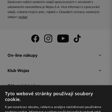
Správcem vašich osobních údajů spracúvaných v súvislosti s
odosielaním newslettera je Wojas S.A. Více informací o zpracování
údajů, vrátane tvojich práv, nájdeš v Zásadách ochrany osobných
údajov:
rozbal
On-line nákupy
Klub Wojas
Zákaznická zóna
Tyto webové stránky používají soubory
cookie.
Společnost Wojas
K personalizaci obsahu, reklam a analýze návštěvnosti používáme
soubory cookie. Informace o vašem používání našich stránek také