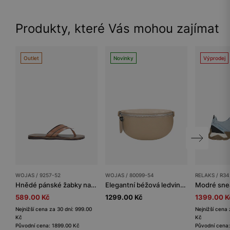
Produkty, které Vás mohou zajímat
Outlet
Novinky
Výprodej
WOJAS / 9257-52
WOJAS / 80099-54
RELAKS / R34
Hnědé pánské žabky na ploché podrážce
Elegantní béžová ledvinka dámská z hladké kůže
589.00 Kč
1299.00 Kč
1399.00 K
Nejnižší cena za 30 dní: 999.00
Nejnižší cena 
Kč
Kč
Původní cena: 1899.00 Kč
Původní cena