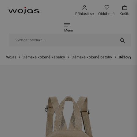
Přihlásit se
Obľúbené
Košík
Menu
Wojas
Dámské kožené kabelky
Dámské kožené batohy
Béžový ko