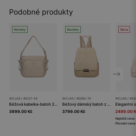
Podobné produkty
Novinky
Novinky
Sleva
WOJAS / 80127-54
WOJAS / 80264-74
WOJAS / 802
Béžová kabelka-batoh 2v1 z lícové kůže
Béžový dámský batoh z kombinované kůže
3699.00 Kč
3799.00 Kč
2499.00 
Nejnižší cena
Původní cena