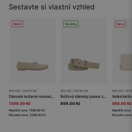
Sestavte si vlastní vzhled
Sleva
Novinky
Sleva
WOJAS / 46210-64
WOJAS / 93139-64
WOJAS / 911
Dámské kožené mokasíny ze štípané kůže s jemnou přezkou
Béžový dámský pásek ze štípenky
1399.00 Kč
899.00 Kč
589.00 Kč
Nejnižší cena: 1599.00 Kč
Nejnižší cena
Původní cena: 2299.00 Kč
Původní cena: