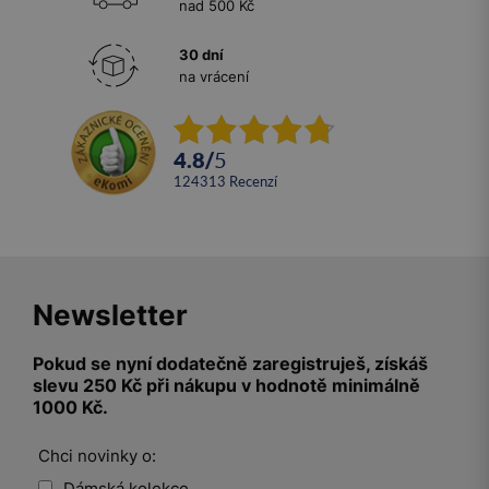
nad 500 Kč
30 dní
na vrácení
4.8
/
5
124313
recenzí
Newsletter
Pokud se nyní dodatečně zaregistruješ, získáš
slevu 250 Kč při nákupu v hodnotě minimálně
1000 Kč.
Chci novinky o:
Dámská kolekce