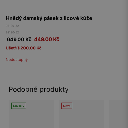
Hnědý dámský pásek z licové kůže
93130-52
93130-52
449.00
Kč
649.00 Kč
Ušetříš 200.00 Kč
Nedostupný
Podobné produkty
Novinky
Sleva