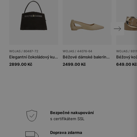
WOJAS / 80487-72
WOJAS / 44076-64
WOJAS / 931
Elegantní čokoládový kufříkový kabelka
Béžové dámské baleríny s výřezem
2899.00 Kč
2499.00 Kč
649.00 Kč
Bezpečné nakupování
s certifikátem SSL
Doprava zdarma