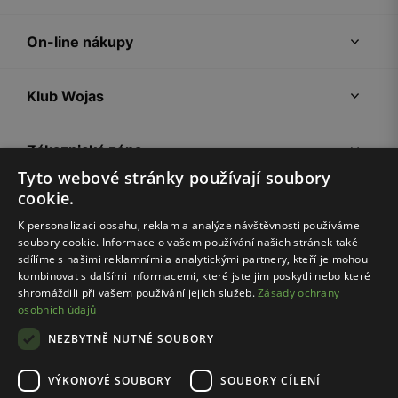
On-line nákupy
Klub Wojas
Zákaznická zóna
Tyto webové stránky používají soubory
cookie.
Společnost Wojas
K personalizaci obsahu, reklam a analýze návštěvnosti používáme
soubory cookie. Informace o vašem používání našich stránek také
Rady
sdílíme s našimi reklamními a analytickými partnery, kteří je mohou
kombinovat s dalšími informacemi, které jste jim poskytli nebo které
shromáždili při vašem používání jejich služeb.
Zásady ochrany
osobních údajů
NEZBYTNĚ NUTNÉ SOUBORY
VÝKONOVÉ SOUBORY
SOUBORY CÍLENÍ