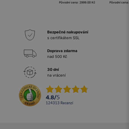
Původní cena: 2999.00 Kč
Původní cena
Bezpečné nakupování
s certifikátem SSL
Doprava zdarma
nad 500 Kč
30 dní
na vrácení
4.8
/
5
124313
recenzí