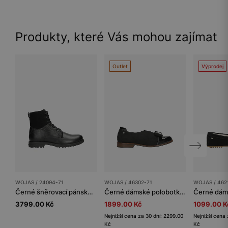
Produkty, které Vás mohou zajímat
Outlet
Výprodej
WOJAS / 24094-71
WOJAS / 46302-71
WOJAS / 462
Černé šněrovací pánské boty z kombinovaných kůží
Černé dámské polobotky s ozdobným výřezem a mašlí
3799.00 Kč
1899.00 Kč
1099.00 K
Nejnižší cena za 30 dní: 2299.00
Nejnižší cena 
Kč
Kč