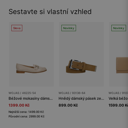
Sestavte si vlastní vzhled
Sleva
Novinky
Novinky
WOJAS / 46225-54
WOJAS / 93136-64
WOJAS / 910
Béžové mokasíny dámské z kvalitní lakované kůže
Hnědý dámský pásek ze štípenky
1399.00 Kč
899.00 Kč
1599.00 K
Nejnižší cena: 1499.00 Kč
Původní cena: 2999.00 Kč