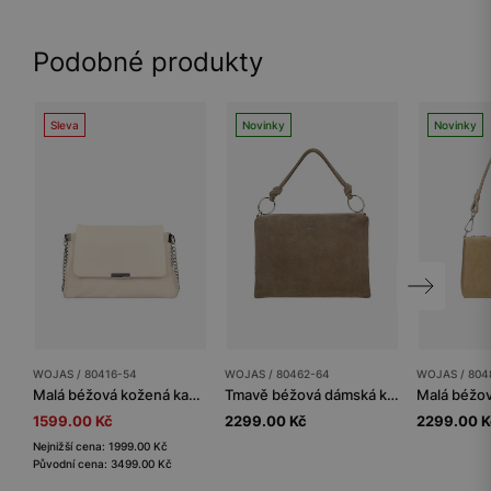
Podobné produkty
Sleva
Novinky
Novinky
WOJAS / 80416-54
WOJAS / 80462-64
WOJAS / 804
Malá béžová kožená kabelka pro každodenní nošení
Tmavě béžová dámská kabelka ze štípenky
1599.00 Kč
2299.00 Kč
2299.00 K
Nejnižší cena: 1999.00 Kč
Původní cena: 3499.00 Kč