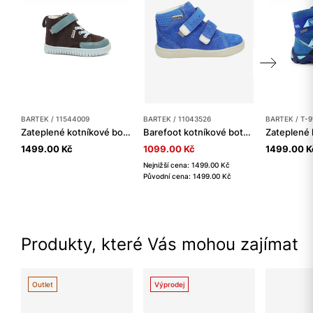
BARTEK / 11544009
BARTEK / 11043526
BARTEK / T-9
Zateplené kotníkové boty BARTEK 11544009, pro chlapce, hnědo-modré
Barefoot kotníkové boty BARTEK 11043526, modré
1499.00 Kč
1099.00 Kč
1499.00 K
Nejnižší cena: 1499.00 Kč
Původní cena: 1499.00 Kč
Produkty, které Vás mohou zajímat
Outlet
Výprodej