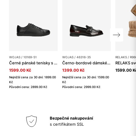
WOJAS / 10169-51
WOJAS / 46316-35
RELAKS / R96
Černé pánské tenisky s raženým vzorem
Černo-bordové dámské mokasíny z florentické kůže
1599.00 Kč
1399.00 Kč
1599.00 K
Nejnižší cena za 30 dní: 1899.00
Nejnižší cena za 30 dní: 1599.00
Kč
Kč
Původní cena: 2899.00 Kč
Původní cena: 2999.00 Kč
Bezpečné nakupování
s certifikátem SSL