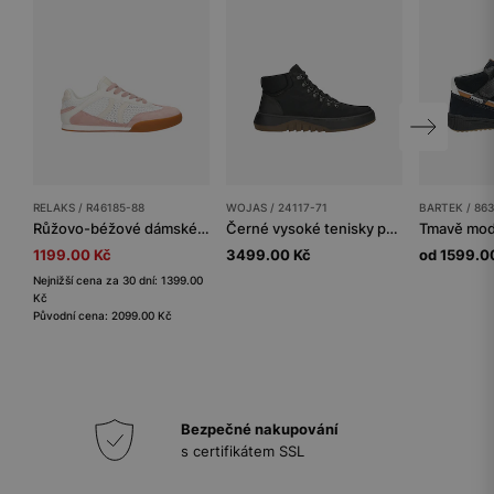
RELAKS / R46185-88
WOJAS / 24117-71
BARTEK / 863
Růžovo-béžové dámské sneakers RELAKS s prodyšným mesh panelem
Černé vysoké tenisky pánské s hnědou vložkou na podrážce
1199.00 Kč
3499.00 Kč
od 1599.0
Nejnižší cena za 30 dní: 1399.00
Kč
Původní cena: 2099.00 Kč
Bezpečné nakupování
s certifikátem SSL