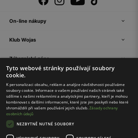
On-line nákupy
Klub Wojas
Zákaznická zóna
Tyto webové stránky používají soubory
cookie.
Společnost Wojas
K personalizaci obsahu, reklam a analýze návštěvnosti používáme
soubory cookie. Informace o vašem používání našich stránek také
Rady
sdílíme s našimi reklamními a analytickými partnery, kteří je mohou
kombinovat s dalšími informacemi, které jste jim poskytli nebo které
shromáždili při vašem používání jejich služeb.
Zásady ochrany
osobních údajů
NEZBYTNĚ NUTNÉ SOUBORY