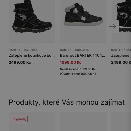
BARTEK / 14292018
BARTEK / 14043514
BARTEK / 86
Zateplené kotníkové boty BARTEK 14292018, černošedé
Barefoot BARTEK 14043514, pro chlapce, černé
2499.00 Kč
1099.00 Kč
2499.00 
Nejnižší cena: 1599.00 Kč
Původní cena: 1599.00 Kč
Produkty, které Vás mohou zajímat
Výprodej