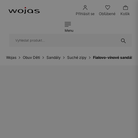
Přihlásit se
Obľúbené
Košík
Menu
Wojas
Obuv Děti
Sandály
Suché zipy
Fialovo-vínové sandály