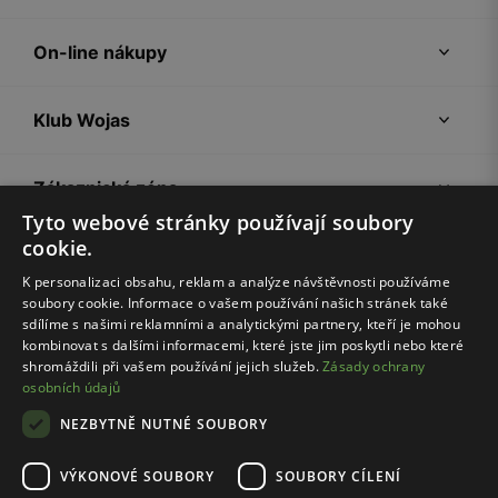
On-line nákupy
Klub Wojas
Zákaznická zóna
Tyto webové stránky používají soubory
cookie.
Společnost Wojas
K personalizaci obsahu, reklam a analýze návštěvnosti používáme
soubory cookie. Informace o vašem používání našich stránek také
Rady
sdílíme s našimi reklamními a analytickými partnery, kteří je mohou
kombinovat s dalšími informacemi, které jste jim poskytli nebo které
shromáždili při vašem používání jejich služeb.
Zásady ochrany
osobních údajů
NEZBYTNĚ NUTNÉ SOUBORY
VÝKONOVÉ SOUBORY
SOUBORY CÍLENÍ