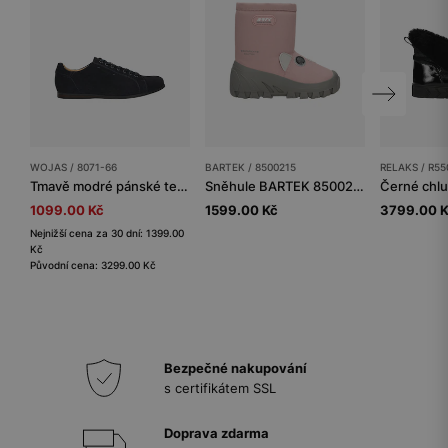
WOJAS / 8071-66
BARTEK / 8500215
RELAKS / R55
Tmavě modré pánské tenisky z velurové štípané kůže
Sněhule BARTEK 8500215, pro dívky, růžové
1099.00 Kč
1599.00 Kč
3799.00 
Nejnižší cena za 30 dní: 1399.00
Kč
Původní cena: 3299.00 Kč
Bezpečné nakupování
s certifikátem SSL
Doprava zdarma