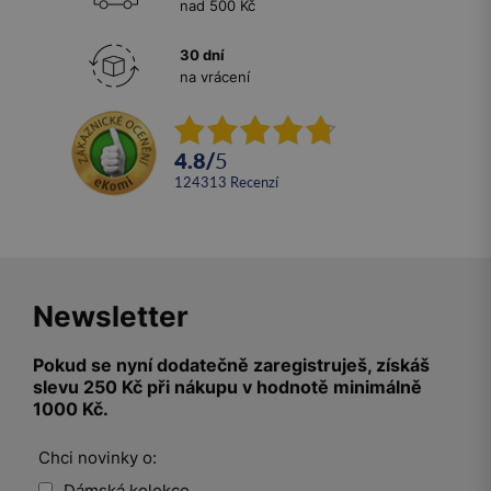
nad 500 Kč
30 dní
na vrácení
4.8
/
5
124313
recenzí
Newsletter
Pokud se nyní dodatečně zaregistruješ, získáš
slevu 250 Kč při nákupu v hodnotě minimálně
1000 Kč.
Chci novinky o:
Dámská kolekce