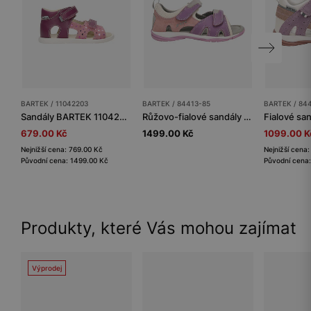
BARTEK / 11042203
BARTEK / 84413-85
BARTEK / 84
Sandály BARTEK 11042203, pro dívky, fialovo-růžové
Růžovo-fialové sandály pro holčičky na suchý zip BARTEK 84413-85
679.00 Kč
1499.00 Kč
1099.00 K
Nejnižší cena: 769.00 Kč
Nejnižší cena
Původní cena: 1499.00 Kč
Původní cena:
Produkty, které Vás mohou zajímat
Výprodej