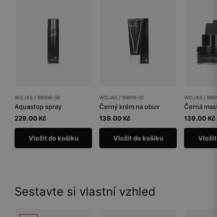
WOJAS / 99006-00
WOJAS / 99016-01
WOJAS / 990
Aquastop spray
Černý krém na obuv
Černá mas
229.00 Kč
139.00 Kč
139.00 Kč
Vložit do košíku
Vložit do košíku
Vložit
Sestavte si vlastní vzhled