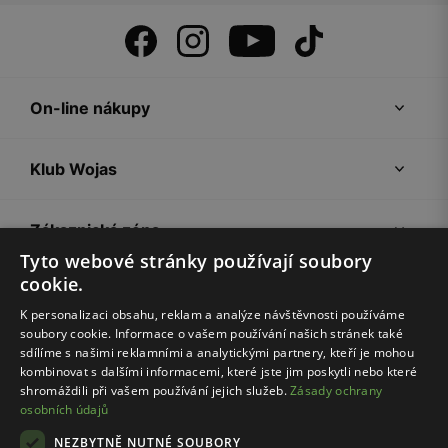
On-line nákupy
Klub Wojas
Zákaznická zóna
Tyto webové stránky používají soubory
cookie.
Společnost Wojas
K personalizaci obsahu, reklam a analýze návštěvnosti používáme
soubory cookie. Informace o vašem používání našich stránek také
Rady
sdílíme s našimi reklamními a analytickými partnery, kteří je mohou
kombinovat s dalšími informacemi, které jste jim poskytli nebo které
shromáždili při vašem používání jejich služeb.
Zásady ochrany
osobních údajů
NEZBYTNĚ NUTNÉ SOUBORY