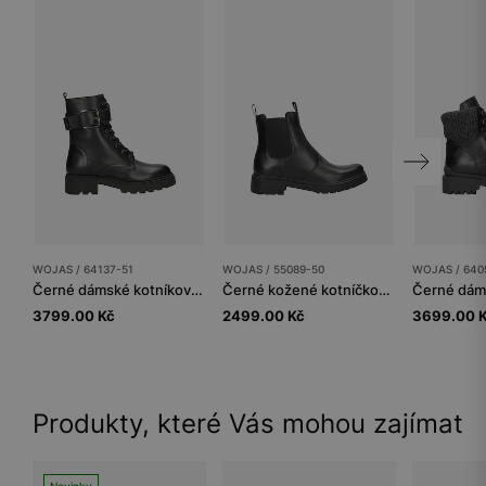
WOJAS / 64137-51
WOJAS / 55089-50
WOJAS / 640
Černé dámské kotníkové boty z lícové kůže
Černé kožené kotníčkové boty dámské z kolekce Code30
3799.00 Kč
2499.00 Kč
3699.00 
Produkty, které Vás mohou zajímat
Novinky