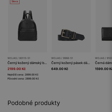
Sleva
WOJAS / 80115-51
WOJAS / 9966-51
WOJAS / 910
Černý kožený dámský batoh
Černý kožený pásek dámský se zlatou přezkou
2199.00 Kč
649.00 Kč
1599.00 K
Nejnižší cena: 2899.00 Kč
Původní cena: 2899.00 Kč
Podobné produkty