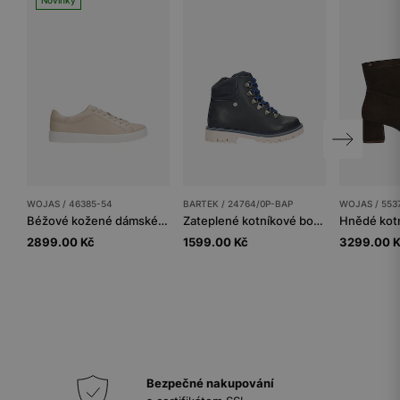
WOJAS / 46385-54
BARTEK / 24764/0P-BAP
WOJAS / 553
Béžové kožené dámské tenisky na bílé podrážce
Zateplené kotníkové boty BARTEK 24764/0P-BAP, tmavě modrá
2899.00 Kč
1599.00 Kč
3299.00 
Bezpečné nakupování