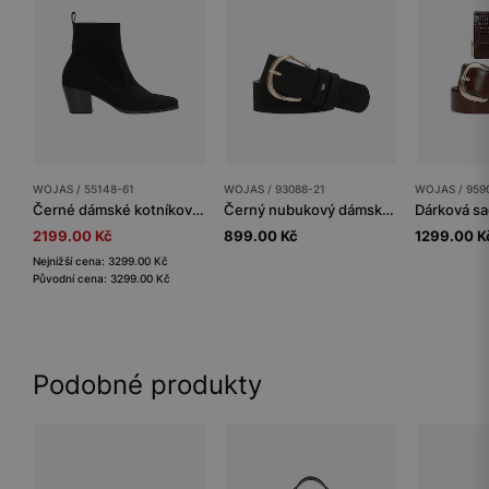
WOJAS / 55148-61
WOJAS / 93088-21
WOJAS / 959
Černé dámské kotníkové boty z kvalitní velurové kůže
Černý nubukový dámský pásek se zlatou sponou
2199.00 Kč
899.00 Kč
1299.00 K
Nejnižší cena: 3299.00 Kč
Původní cena: 3299.00 Kč
Podobné produkty