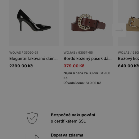
WOJAS / 35090-31
WOJAS / 93057-55
WOJAS / 930
Elegantní lakované dámské lodičky na vysokém podpatku černé
Bordó kožený pásek dámský s kulatou zlatou sponou
2399.00 Kč
379.00 Kč
649.00 Kč
Nejnižší cena za 30 dní: 349.00
Kč
Původní cena: 649.00 Kč
Bezpečné nakupování
s certifikátem SSL
Doprava zdarma