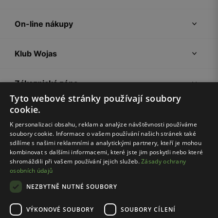
On-line nákupy
Klub Wojas
Zákaznická zóna
Tyto webové stránky používají soubory
cookie.
Společnost Wojas
K personalizaci obsahu, reklam a analýze návštěvnosti používáme
soubory cookie. Informace o vašem používání našich stránek také
Rady
sdílíme s našimi reklamními a analytickými partnery, kteří je mohou
kombinovat s dalšími informacemi, které jste jim poskytli nebo které
shromáždili při vašem používání jejich služeb.
Zásady ochrany
osobních údajů
NEZBYTNĚ NUTNÉ SOUBORY
VÝKONOVÉ SOUBORY
SOUBORY CÍLENÍ