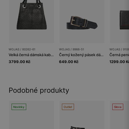
WOJAS / 80262-61
WOJAS / 9966-51
WOJAS / 910
Velká černá dámská kabelka z velurové kůže
Černý kožený pásek dámský se zlatou přezkou
3799.00 Kč
649.00 Kč
1299.00 K
Podobné produkty
Novinky
Outlet
Sleva