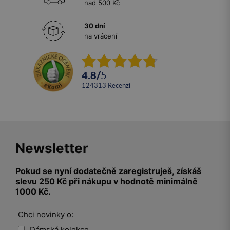
nad 500 Kč
30 dní
na vrácení
4.8
/
5
124313
recenzí
Newsletter
Pokud se nyní dodatečně zaregistruješ, získáš
slevu 250 Kč při nákupu v hodnotě minimálně
1000 Kč.
Chci novinky o:
Dámská kolekce