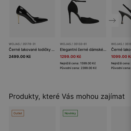
WOJAS / 35178-31
WOJAS / 35133-61
WOJAS / 351
Černé lakované lodičky dámské na zlatém podpatku
Elegantní černé dámské lodičky na vysokém jehlovém podpatku
2499.00 Kč
1299.00 Kč
1099.00 K
Nejnižší cena: 1599.00 Kč
Nejnižší cena
Původní cena: 2399.00 Kč
Původní cena
Produkty, které Vás mohou zajímat
Outlet
Novinky