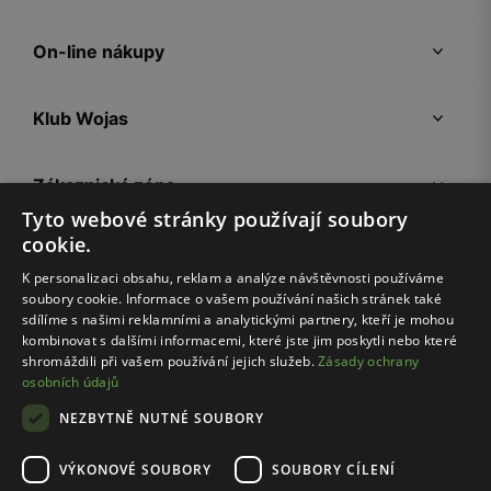
On-line nákupy
Klub Wojas
Zákaznická zóna
Tyto webové stránky používají soubory
cookie.
Společnost Wojas
K personalizaci obsahu, reklam a analýze návštěvnosti používáme
soubory cookie. Informace o vašem používání našich stránek také
Rady
sdílíme s našimi reklamními a analytickými partnery, kteří je mohou
kombinovat s dalšími informacemi, které jste jim poskytli nebo které
shromáždili při vašem používání jejich služeb.
Zásady ochrany
osobních údajů
NEZBYTNĚ NUTNÉ SOUBORY
VÝKONOVÉ SOUBORY
SOUBORY CÍLENÍ