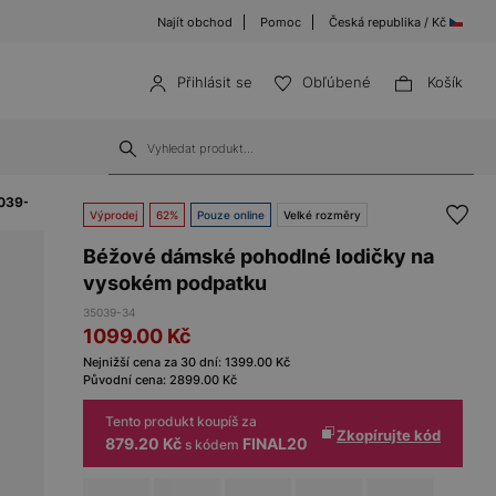
Najít obchod
Pomoc
Česká republika / Kč
Přihlásit se
Obľúbené
Košík
5039-34
Výprodej
62%
Pouze online
Velké rozměry
Béžové dámské pohodlné lodičky na
vysokém podpatku
35039-34
1099.00
Kč
Nejnižší cena za 30 dní:
1399.00
Kč
Původní cena:
2899.00
Kč
Tento produkt koupíš za
Zkopírujte kód
879.20 Kč
FINAL20
s kódem