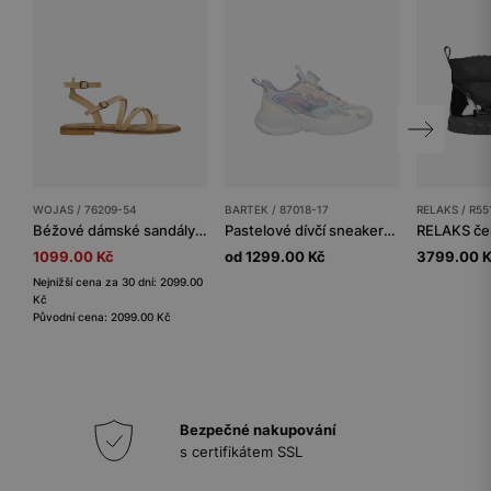
WOJAS / 76209-54
BARTEK / 87018-17
RELAKS / R55
Béžové dámské sandály s tenkými řemínky
Pastelové dívčí sneakers se zapínáním na otočné kolečko BARTEK 87018-17
1099.00 Kč
od 1299.00 Kč
3799.00 
Nejnižší cena za 30 dní: 2099.00
Kč
Původní cena: 2099.00 Kč
Bezpečné nakupování
s certifikátem SSL