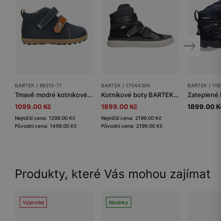
BARTEK / 86315-71
BARTEK / 17044304
BARTEK / 11
Tmavě modré kotníkové boty s hnědými detaily BARTEK 86315-71
Kotníkové boty BARTEK 17044304, tmavě modré
1099.00 Kč
1899.00 Kč
1899.00 K
Nejnižší cena: 1299.00 Kč
Nejnižší cena: 2199.00 Kč
Původní cena: 1499.00 Kč
Původní cena: 2199.00 Kč
Produkty, které Vás mohou zajímat
Výprodej
Novinky