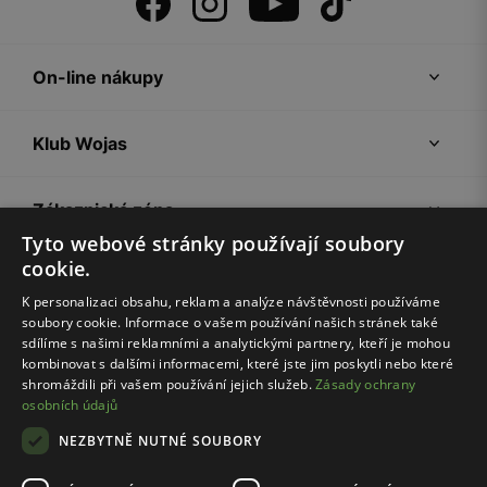
On-line nákupy
Klub Wojas
Zákaznická zóna
Tyto webové stránky používají soubory
cookie.
Společnost Wojas
K personalizaci obsahu, reklam a analýze návštěvnosti používáme
soubory cookie. Informace o vašem používání našich stránek také
Rady
sdílíme s našimi reklamními a analytickými partnery, kteří je mohou
kombinovat s dalšími informacemi, které jste jim poskytli nebo které
shromáždili při vašem používání jejich služeb.
Zásady ochrany
osobních údajů
NEZBYTNĚ NUTNÉ SOUBORY