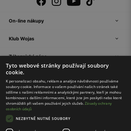
On-line nákupy
Klub Wojas
Zákaznická zóna
Tyto webové stránky používají soubory
cookie.
Společnost Wojas
K personalizaci obsahu, reklam a analýze návštěvnosti používáme
soubory cookie. Informace o vašem používání našich stránek také
Rady
sdílíme s našimi reklamními a analytickými partnery, kteří je mohou
kombinovat s dalšími informacemi, které jste jim poskytli nebo které
shromáždili při vašem používání jejich služeb.
Zásady ochrany
osobních údajů
NEZBYTNĚ NUTNÉ SOUBORY