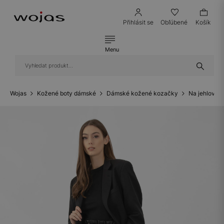
Přihlásit se
Obľúbené
Košík
Menu
Wojas
Kožené boty dámské
Dámské kožené kozačky
Na jehlovém