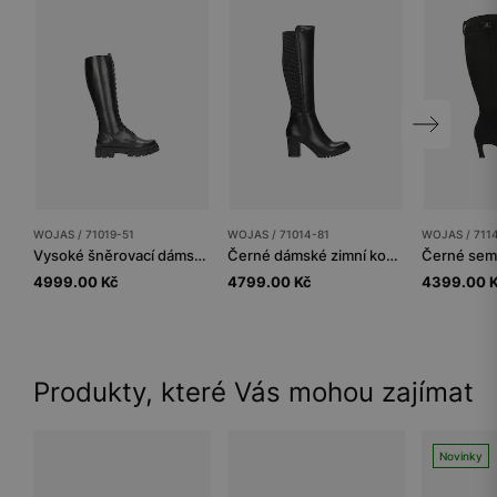
WOJAS / 71019-51
WOJAS / 71014-81
WOJAS / 711
Vysoké šněrovací dámské kozačky na silné podrážce
Černé dámské zimní kozačky na sloupkovém podpatku
4999.00 Kč
4799.00 Kč
4399.00 
Produkty, které Vás mohou zajímat
Novinky