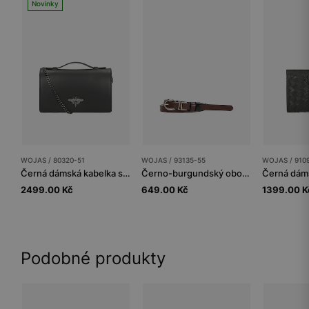
Novinky
WOJAS / 80320-51
WOJAS / 93135-55
WOJAS / 910
Černá dámská kabelka s ozdobným zapínáním ve tvaru hmyzu
Černo-burgundský oboustranný dámský pásek
2499.00 Kč
649.00 Kč
1399.00 K
Podobné produkty