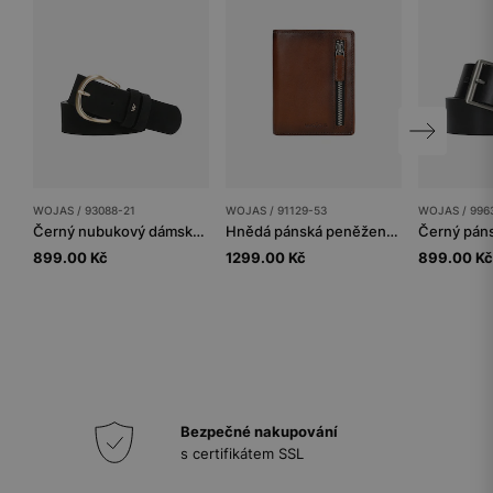
WOJAS / 93088-21
WOJAS / 91129-53
WOJAS / 996
Černý nubukový dámský pásek se zlatou sponou
Hnědá pánská peněženka na zip
Černý pán
899.00 Kč
1299.00 Kč
899.00 Kč
Bezpečné nakupování
s certifikátem SSL