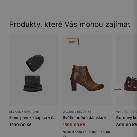
Produkty, které Vás mohou zajímat
Outlet
RELAKS / R96010-81
WOJAS / 55291-53
WOJAS / 931
Zimní pánská čepice v černo-šedém odstínu
Světle hnědé dámské kotníkové boty na podpatku
1299.00 Kč
1599.00 Kč
899.00 Kč
Nejnižší cena za 30 dní: 1899.00
Kč