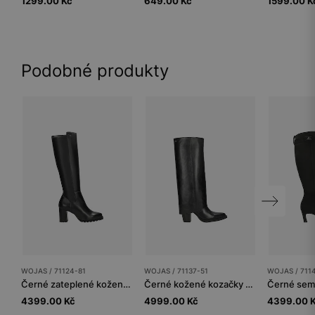
1299.00 Kč
649.00 Kč
1599.00 K
Podobné produkty
WOJAS / 71124-81
WOJAS / 71137-51
WOJAS / 711
Černé zateplené kožené kozačky na podpatku
Černé kožené kozačky na podpatku se širokým holínkem
4399.00 Kč
4999.00 Kč
4399.00 