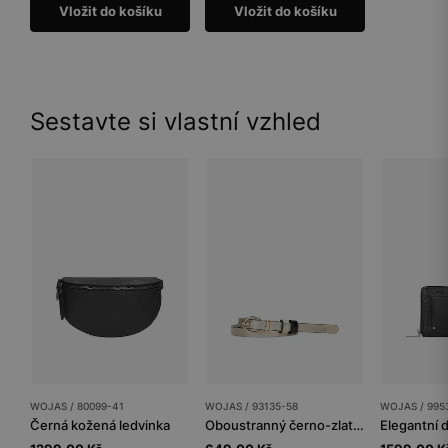
Vložit do košíku
Vložit do košíku
Sestavte si vlastní vzhled
WOJAS / 80099-41
WOJAS / 93135-58
WOJAS / 995
Černá kožená ledvinka
Oboustranný černo-zlatý dámský pásek se zlatou přezkou