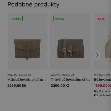
Podobné produkty
Novinky
Novinky
Sleva
WOJAS / 80494-64
WOJAS / 80395-74
WOJAS / 804
Malá béžová listonoška ze štípenky
Tmavě béžová dámská kabelka z kombinované kůže
2299.00 Kč
3299.00 Kč
1599.00 K
Nejnižší cena
Původní cena