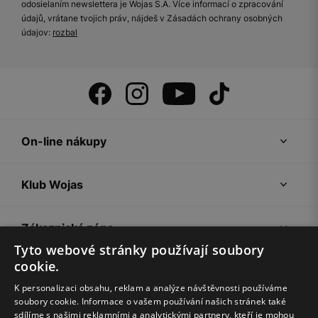
odosielaním newslettera je Wojas S.A. Více informací o zpracování
údajů, vrátane tvojich práv, nájdeš v Zásadách ochrany osobných
údajov:
rozbal
On-line nákupy
Klub Wojas
Zákaznická zóna
Tyto webové stránky používají soubory
cookie.
Společnost Wojas
K personalizaci obsahu, reklam a analýze návštěvnosti používáme
soubory cookie. Informace o vašem používání našich stránek také
Rady
sdílíme s našimi reklamními a analytickými partnery, kteří je mohou