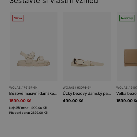
Sestavte si vlastní vzhled
Sleva
Novinky
WOJAS / 76167-54
WOJAS / 93074-54
WOJAS / 910
Béžové masivní dámské sandály z lícové kůže
Úzký béžový dámský pásek se zlatou přezkou
1599.00 Kč
499.00 Kč
1599.00 K
Nejnižší cena: 1999.00 Kč
Původní cena: 2899.00 Kč