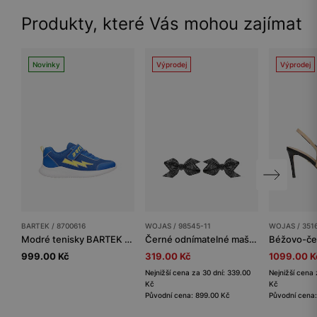
Produkty, které Vás mohou zajímat
Novinky
Výprodej
Výprodej
BARTEK / 8700616
WOJAS / 98545-11
WOJAS / 351
Modré tenisky BARTEK se žlutým bleskem 87006-16
Černé odnímatelné mašličky na boty se zirkony
999.00 Kč
319.00 Kč
1099.00 K
Nejnižší cena za 30 dní: 339.00
Nejnižší cena 
Kč
Kč
Původní cena: 899.00 Kč
Původní cena