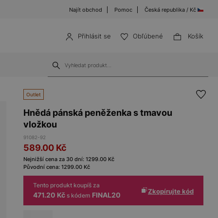
Najít obchod
Pomoc
Česká republika / Kč
Přihlásit se
Obľúbené
Košík
Outlet
Hnědá pánská peněženka s tmavou
vložkou
91082-92
589.00
Kč
Nejnižší cena za 30 dní:
1299.00
Kč
Původní cena:
1299.00
Kč
Tento produkt koupíš za
Zkopírujte kód
471.20 Kč
FINAL20
s kódem