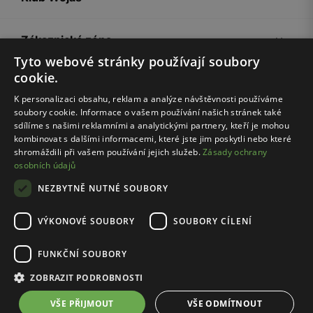
Zákaznická zóna
Tyto webové stránky používají soubory
cookie.
Společnost Wojas
K personalizaci obsahu, reklam a analýze návštěvnosti používáme
soubory cookie. Informace o vašem používání našich stránek také
Rady
sdílíme s našimi reklamními a analytickými partnery, kteří je mohou
kombinovat s dalšími informacemi, které jste jim poskytli nebo které
shromáždili při vašem používání jejich služeb.
Zásady ochrany
osobních údajů
NEZBYTNĚ NUTNÉ SOUBORY
VÝKONOVÉ SOUBORY
SOUBORY CÍLENÍ
Pravidla e-shopu
Zásady ochrany osobních údajů
FUNKČNÍ SOUBORY
Nastavení cookies
ZOBRAZIT PODROBNOSTI
© Wojas 2026
VŠE PŘIJMOUT
VŠE ODMÍTNOUT