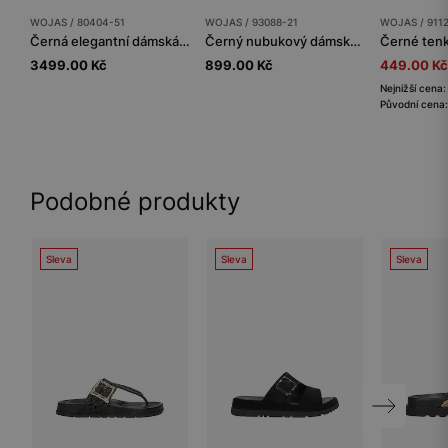
WOJAS / 80404-51
WOJAS / 93088-21
WOJAS / 911
Černá elegantní dámská kabelka typu kufřík
Černý nubukový dámský pásek se zlatou sponou
3499.00 Kč
899.00 Kč
449.00 Kč
Nejnižší cena
Původní cena:
Podobné produkty
Sleva
Sleva
Sleva