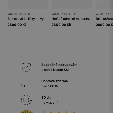
WOJAS / 35174-62
WOJAS / 46330-62
WOJAS / 101
Sametové lodičky na vysokém podpatku v čokoládově hnědé barvě
Hnědé dámské mokasíny se zlatou ozdobou
2899.00 Kč
2899.00 Kč
2899.00 
Bezpečné nakupování
s certifikátem SSL
Doprava zdarma
nad 500 Kč
30 dní
na vrácení